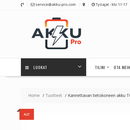
Skip
service@akku-pro.com
Työajat - klo 11-17
to
content
LUOKAT
TILINI
OTA MEI
Home
Tuotteet
Kannettavan tietokoneen akku
ALE!