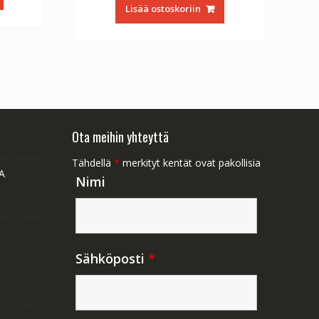
oli:
on:
1.47.
Lisää ostoskoriin
€56.64.
€31.47.
Ota meihin yhteyttä
Tähdellä
*
merkityt kentät ovat pakollisia
A
Nimi
Sähköposti
*