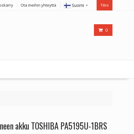
Suomi
oskärry
Ota meihin yhteyttä
Tilini
▼
0
koneen akku TOSHIBA PA5195U-1BRS