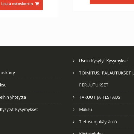
oli:
on:
€56.64.
€3
Lisää ostoskoriin
€56.64.
€31.47.
Usein Kysytyt Kysymykset
toskärry
TOIMITUS, PALAUTUKSET J
ksu
PERUUTUKSET
ihin yhteyttä
TAKUUT JA TESTAUS
 Kysytyt Kysymykset
Maksu
Tietosuojakäytäntö
Käyttöehdot