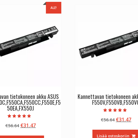
ALE!
avan tietokoneen akku ASUS
Kannettavan tietokoneen a
0C,F550CA,F550CC,F550E,F5
F550V,F550VB,F550V
50EA,FX550J
Arvostelu
Alkuperä
Ny
€
31.47
€
56.64
tuotteesta:
Arvostelu
5.00
Alkuperäinen
Nykyinen
€
31.47
€
56.64
hinta
hi
tuotteesta:
/ 5
4.50
hinta
hinta
oli:
on
/ 5
Lisää ostoskoriin