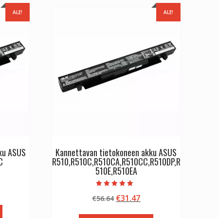
ALE!
ALE!
kku ASUS
Kannettavan tietokoneen akku ASUS
C
R510,R510C,R510CA,R510CC,R510DP,R
510E,R510EA
inen
kyinen
Arvostelu
Alkuperäinen
Nykyinen
€
31.47
nta
€
56.64
tuotteesta:
5.00
hinta
hinta
:
/ 5