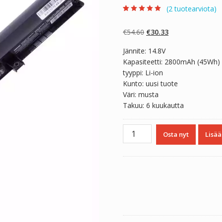
(
2
tuotearviota)
Arvio
2
5.00
5:stä
perustuen
Alkuperäinen
Nykyinen
€
54.60
€
30.33
asiakkaan
arvotukseen.
hinta
hinta
Jännite: 14.8V
oli:
on:
Kapasiteetti: 2800mAh (45Wh)
€54.60.
€30.33.
tyyppi: Li-ion
Kunto: uusi tuote
Väri: musta
Takuu: 6 kuukautta
Kannettavan
Osta nyt
Lisää
tietokoneen
akku
TOSHIBA
PA5195U-
1BRS
määrä