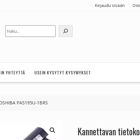
Kirjaudu sisään
Ost
Etsi
HIN YHTEYTTÄ
USEIN KYSYTYT KYSYMYKSET
 TOSHIBA PA5195U-1BRS
Kannettavan tieto