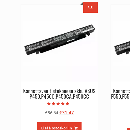
ALE!
Kannettavan tietokoneen akku ASUS
Kannett
P450,P450C,P450CA,P450CC
F550,F55
Arvostelu
Alkuperäinen
Nykyinen
€
31.47
€
56.64
tuotteesta:
5.00
hinta
hinta
/ 5
oli:
on:
Lisää ostoskoriin