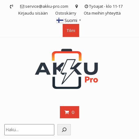
Skip
service@akku-pro.com
Työajat - klo 11-17
to
Kirjaudu sisään
Ostoskärry
Ota meihin yhteyttä
content
Suomi
▼
Tilini
0
Etsi