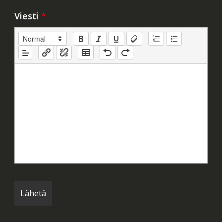
Viesti
*