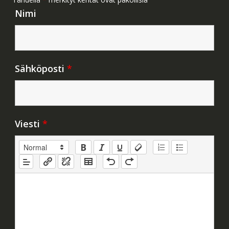
Nimi
Sähköposti
*
Viesti
*