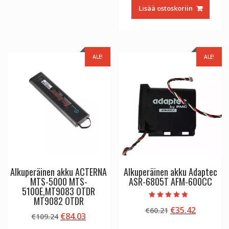
oli:
on:
Lisää ostoskoriin
€260.90.
€153.47
ALE!
ALE!
Alkuperäinen akku ACTERNA
Alkuperäinen akku Adaptec
MTS-5000 MTS-
ASR-6805T AFM-600CC
5100E,MT9083 OTDR
MT9082 OTDR
Arvostelu
Alkuperäinen
Nykyine
€
35.42
€
60.21
tuotteesta:
Alkuperäinen
Nykyinen
€
84.03
€
109.24
5.00
hinta
hinta
/ 5
hinta
hinta