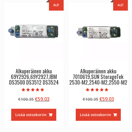
ALE!
ALE!
Alkuperäinen akku
Alkuperäinen akku
69Y2926,69Y2927,IBM
7010619,SUN StorageTek
DS3500 DS3512 DS3524
2530-M2,2540-M2,2550-M2
Arvostelu
Arvostelu
Alkuperäinen
Nykyinen
Alkuperäinen
Nykyin
€
59.03
€
59.03
€
100.35
€
100.35
tuotteesta:
tuotteesta:
5.00
5.00
hinta
hinta
hinta
hinta
/ 5
/ 5
oli:
on:
oli:
on:
Lisää ostoskoriin
Lisää ostoskoriin
€100.35.
€59.03.
€100.35.
€59.03.