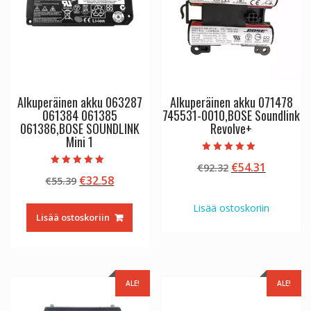
Alkuperäinen akku 063287
Alkuperäinen akku 071478
061384 061385
745531-0010,BOSE Soundlink
061386,BOSE SOUNDLINK
Revolve+
Mini 1
Arvostelu
Alkuperäinen
Nykyine
€
54.31
€
92.32
tuotteesta:
Arvostelu
5.00
Alkuperäinen
Nykyinen
€
32.58
€
55.39
hinta
hinta
tuotteesta:
/ 5
5.00
hinta
hinta
oli:
on:
/ 5
Lisää ostoskoriin
oli:
on:
€92.32.
€54.31.
Lisää ostoskoriin
€55.39.
€32.58.
ALE!
ALE!