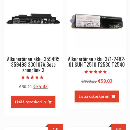
Alkuperäinen akku 359495
Alkuperäinen akku 371-2482-
359498 330107A,Bose
01,SUN T2510 T2530 T2540
soundlink 3
Arvostelu
Alkuperäinen
Nykyin
€
59.03
€
100.35
tuotteesta:
Arvostelu
5.00
Alkuperäinen
Nykyinen
€
35.42
€
60.21
hinta
hinta
tuotteesta:
/ 5
4.50
hinta
hinta
oli:
on:
/ 5
Lisää ostoskoriin
oli:
on:
€100.35.
€59.03.
Lisää ostoskoriin
€60.21.
€35.42.
ALE!
ALE!