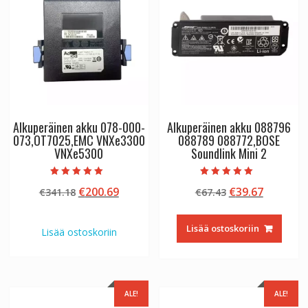
Alkuperäinen akku 078-000-
Alkuperäinen akku 088796
073,OT7025,EMC VNXe3300
088789 088772,BOSE
VNXe5300
Soundlink Mini 2
Arvostelu
Arvostelu
Alkuperäinen
Nykyinen
Alkuperäinen
Nykyine
€
200.69
€
39.67
€
341.18
€
67.43
tuotteesta:
tuotteesta:
5.00
5.00
hinta
hinta
hinta
hinta
/ 5
/ 5
oli:
on:
oli:
on:
Lisää ostoskoriin
Lisää ostoskoriin
€341.18.
€200.69.
€67.43.
€39.67.
ALE!
ALE!