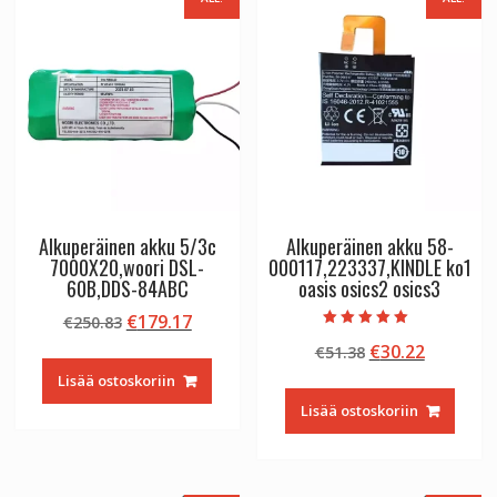
Alkuperäinen akku 5/3c
Alkuperäinen akku 58-
7000X20,woori DSL-
000117,223337,KINDLE ko1
60B,DDS-84ABC
oasis osics2 osics3
Alkuperäinen
Nykyinen
€
179.17
€
250.83
Arvostelu
hinta
hinta
Alkuperäinen
Nykyine
€
30.22
€
51.38
tuotteesta:
5.00
oli:
on:
hinta
hinta
/ 5
Lisää ostoskoriin
€250.83.
€179.17.
oli:
on:
Lisää ostoskoriin
€51.38.
€30.22.