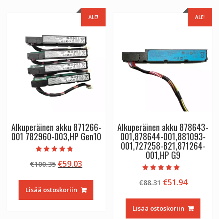
ALE!
ALE!
Alkuperäinen akku 871266-
Alkuperäinen akku 878643-
001 782960-003,HP Gen10
001,878644-001,881093-
001,727258-B21,871264-
001,HP G9
Arvostelu
Alkuperäinen
Nykyinen
€
59.03
€
100.35
tuotteesta:
4.50
hinta
hinta
/ 5
Arvostelu
Alkuperäinen
Nykyine
€
51.94
€
88.31
tuotteesta:
oli:
on:
5.00
Lisää ostoskoriin
hinta
hinta
€100.35.
€59.03.
/ 5
oli:
on:
Lisää ostoskoriin
€88.31.
€51.94.