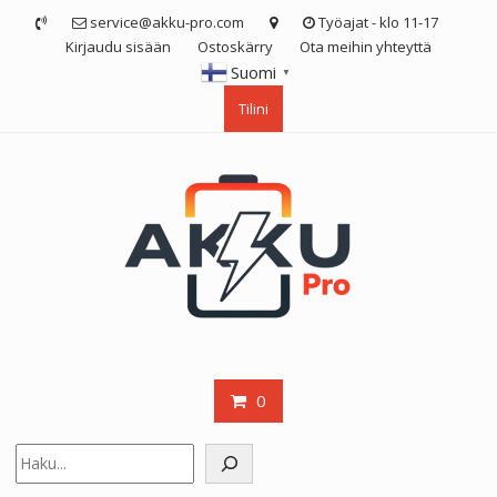
Skip
service@akku-pro.com
Työajat - klo 11-17
to
Kirjaudu sisään
Ostoskärry
Ota meihin yhteyttä
content
Suomi
▼
Tilini
0
Etsi