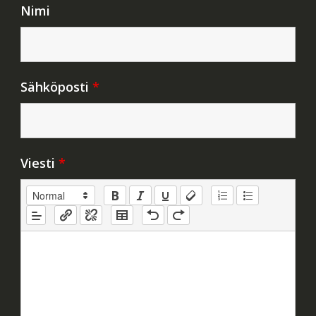
Nimi
Sähköposti
*
Viesti
*