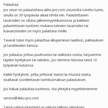
Palauttaa
Jos sinun on palautettava akku-pro.com sivustolta ostettu tuote,
sinulla on 30 työpäivää aikaa tehdä niin. Palautettavien
tavaroiden on oltava jälleenmyyntikunnossa ja kaikkien
palautettavan tuotteen mukana tulevien tavaroiden tai
lisävarusteiden on myös palattava meille.
Tavarat tulee myös palauttaa alkuperäisen laatikon, pakkauksen
ja tarvikkeiden kanssa.
Jos palautus johtuu puuttuvista tai viallisista osista, tarjoamme
täyden hyvityksen tai vaihdon, jos olemme tietoisia tästä 10
työpäivän kuluessa.
Kaikki hyvitykset, jotka johtuvat viasta tai muusta viasta,
sisältävät sovellettavan toimitusmaksun palautuksen.
Jos haluat palauttaa tuotteesi, ota yhteyttä myyntitiimiimme:
service@akku-pro.com
Tämä palautuskäytäntö ei vaikuta laillisiin oikeuksiisi.