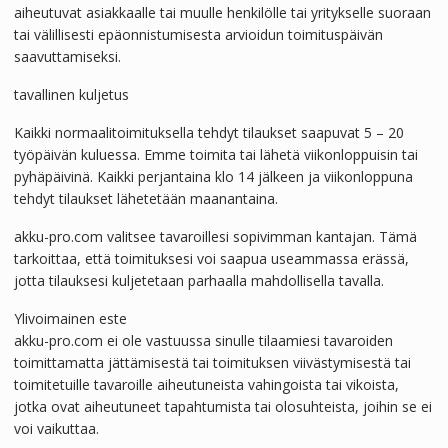
aiheutuvat asiakkaalle tai muulle henkilölle tai yritykselle suoraan
tai välillisesti epäonnistumisesta arvioidun toimituspäivän
saavuttamiseksi.
tavallinen kuljetus
Kaikki normaalitoimituksella tehdyt tilaukset saapuvat 5 – 20
työpäivän kuluessa. Emme toimita tai lähetä viikonloppuisin tai
pyhäpäivinä. Kaikki perjantaina klo 14 jälkeen ja viikonloppuna
tehdyt tilaukset lähetetään maanantaina.
akku-pro.com valitsee tavaroillesi sopivimman kantajan. Tämä
tarkoittaa, että toimituksesi voi saapua useammassa erässä,
jotta tilauksesi kuljetetaan parhaalla mahdollisella tavalla.
Ylivoimainen este
akku-pro.com ei ole vastuussa sinulle tilaamiesi tavaroiden
toimittamatta jättämisestä tai toimituksen viivästymisestä tai
toimitetuille tavaroille aiheutuneista vahingoista tai vikoista,
jotka ovat aiheutuneet tapahtumista tai olosuhteista, joihin se ei
voi vaikuttaa.