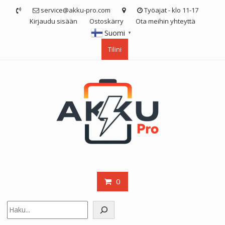
Skip
service@akku-pro.com
Työajat - klo 11-17
to
Kirjaudu sisään
Ostoskärry
Ota meihin yhteyttä
content
Suomi
▼
Tilini
0
Etsi