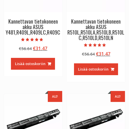
Kannettavan tietokoneen
Kannettavan tietokoneen
akku ASUS
akku ASUS
Y481,R409L,R409LC,R409C
R510L,R510LA,R510LB,R510L
C,R510LD,R510LN
Arvostelu
Alkuperäinen
Nykyinen
€
31.47
€
56.64
tuotteesta:
Arvostelu
4.50
Alkuperäinen
Nykyine
€
31.47
hinta
hinta
€
56.64
tuotteesta:
/ 5
5.00
hinta
hinta
oli:
on:
/ 5
Lisää ostoskoriin
oli:
on:
€56.64.
€31.47.
Lisää ostoskoriin
€56.64.
€31.47.
ALE!
ALE!