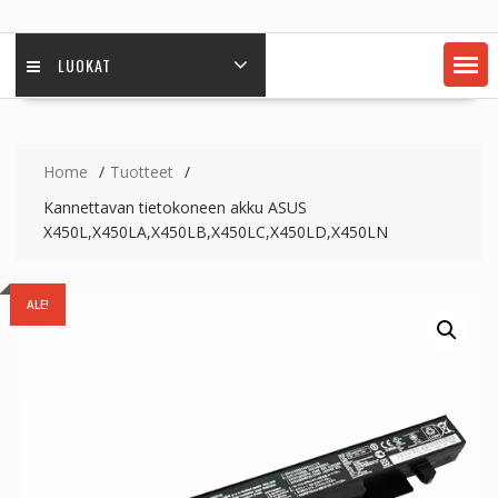
LUOKAT
Home
Tuotteet
Kannettavan tietokoneen akku ASUS
X450L,X450LA,X450LB,X450LC,X450LD,X450LN
ALE!