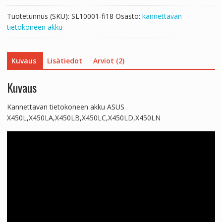
Tuotetunnus (SKU):
SL10001-fi18
Osasto:
kannettavan
tietokoneen akku
Kuvaus
Lisätiedot
Arviot (2)
Kuvaus
Kannettavan tietokoneen akku ASUS
X450L,X450LA,X450LB,X450LC,X450LD,X450LN