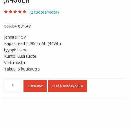
(
2
tuotearviota)
Arvio
2
5.00
5:stä
perustuen
Alkuperäinen
Nykyinen
€
56.64
€
31.47
asiakkaan
arvotukseen.
hinta
hinta
Jännite: 15V
oli:
on:
Kapasiteetti: 2950mAh (44Wh)
€56.64.
€31.47.
tyyppi: Li-ion
Kunto: uusi tuote
Väri: musta
Takuu: 6 kuukautta
Kannettavan
Osta nyt
Lisää ostoskoriin
tietokoneen
akku
ASUS
X450L,X450LA,X450LB,X450LC,X450LD,X450LN
määrä