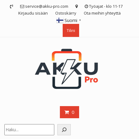
Skip
service@akku-pro.com
Työajat - klo 11-17
to
Kirjaudu sisään
Ostoskärry
Ota meihin yhteyttä
content
Suomi
▼
Tilini
0
Etsi