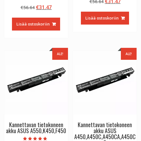
Alkuperäinen
Nykyine
€
31.47
€
56.64
tuotteesta:
Arvostelu
4.50
Alkuperäinen
Nykyinen
€
31.47
€
56.64
hinta
hinta
tuotteesta:
/ 5
4.50
hinta
hinta
oli:
on:
/ 5
Lisää ostoskoriin
oli:
on:
€56.64.
€31.47.
Lisää ostoskoriin
€56.64.
€31.47.
ALE!
ALE!
Kannettavan tietokoneen
Kannettavan tietokoneen
akku ASUS A550,K450,F450
akku ASUS
A450,A450C,A450CA,A450C