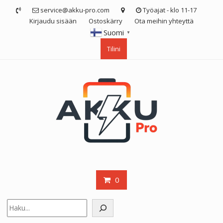
Skip
service@akku-pro.com
Työajat - klo 11-17
to
Kirjaudu sisään
Ostoskärry
Ota meihin yhteyttä
content
Suomi
▼
Tilini
0
Etsi