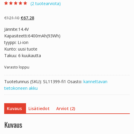
(
2
tuotearviota)
Arvio
2
5.00
5:stä
perustuen
Alkuperäinen
Nykyinen
€
121.10
€
67.28
asiakkaan
arvotukseen.
hinta
hinta
Jännite:14.4V
oli:
on:
Kapasiteetti:6400mAh(93Wh)
€121.10.
€67.28.
tyyppi: Li-ion
Kunto: uusi tuote
Takuu: 6 kuukautta
Varasto loppu
Tuotetunnus (SKU):
SL11399-fi1
Osasto:
kannettavan
tietokoneen akku
Kuvaus
Lisätiedot
Arviot (2)
Kuvaus