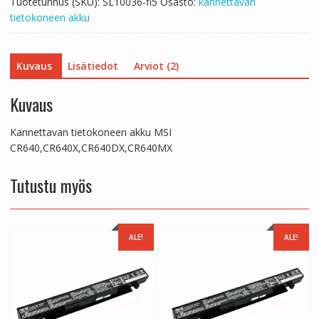
Tuotetunnus (SKU):
SL10036-fi5
Osasto:
kannettavan
tietokoneen akku
Kuvaus
Lisätiedot
Arviot (2)
Kuvaus
Kannettavan tietokoneen akku MSI
CR640,CR640X,CR640DX,CR640MX
Tutustu myös
ALE!
ALE!