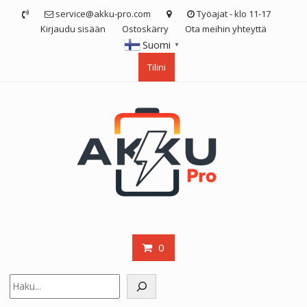
Skip
service@akku-pro.com
Työajat - klo 11-17
to
Kirjaudu sisään
Ostoskärry
Ota meihin yhteyttä
content
Suomi
▼
Tilini
0
Etsi