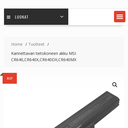
LUOKAT
Home
Tuotteet
Kannettavan tietokoneen akku MSI
CR640,CR640X,CR640DX,CR640MX
ALE!