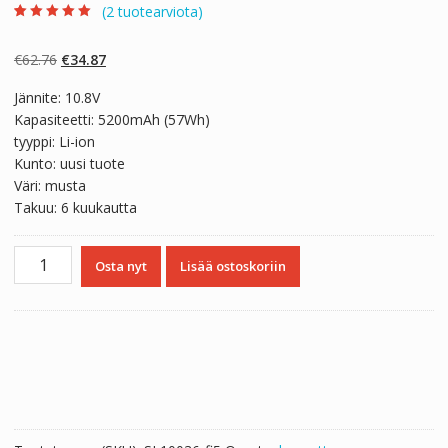
(
2
tuotearviota)
Arvio
2
5.00
5:stä
perustuen
Alkuperäinen
Nykyinen
€
62.76
€
34.87
asiakkaan
arvotukseen.
hinta
hinta
Jännite: 10.8V
oli:
on:
Kapasiteetti: 5200mAh (57Wh)
€62.76.
€34.87.
tyyppi: Li-ion
Kunto: uusi tuote
Väri: musta
Takuu: 6 kuukautta
Kannettavan
Osta nyt
Lisää ostoskoriin
tietokoneen
akku
MSI
CR640,CR640X,CR640DX,CR640MX
määrä