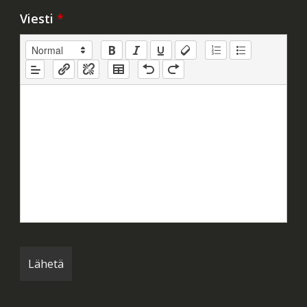
Viesti
*