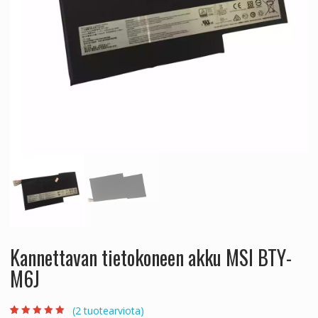
Kannettavan tietokoneen akku MSI BTY-
M6J
(
2
tuotearviota)