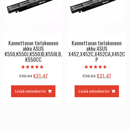
Kannettavan tietokoneen
Kannettavan tietokoneen
akku ASUS
akku ASUS
K550,K550J,K550JD,K550LB,
X452,X452C,X452CA,X452C
K550CC
P
Arvostelu
Arvostelu
Alkuperäinen
Nykyinen
Alkuperäinen
Nykyine
€
31.47
€
31.47
€
56.64
€
56.64
tuotteesta:
tuotteesta:
5.00
5.00
hinta
hinta
hinta
hinta
/ 5
/ 5
oli:
on:
oli:
on:
Lisää ostoskoriin
Lisää ostoskoriin
€56.64.
€31.47.
€56.64.
€31.47.