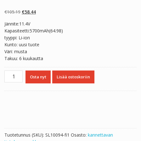
Arvio
2
5.00
5:stä
perustuen
Alkuperäinen
Nykyinen
€
105.19
€
58.44
asiakkaan
arvotukseen.
hinta
hinta
Jännite:11.4V
oli:
on:
Kapasiteetti:5700mAh(64.98)
€105.19.
€58.44.
tyyppi: Li-ion
Kunto: uusi tuote
Väri: musta
Takuu: 6 kuukautta
Kannettavan
Osta nyt
Lisää ostoskoriin
tietokoneen
akku
MSI
BTY-
M6J
määrä
Tuotetunnus (SKU):
SL10094-fi1
Osasto:
kannettavan