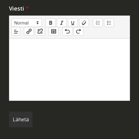
Viesti
*