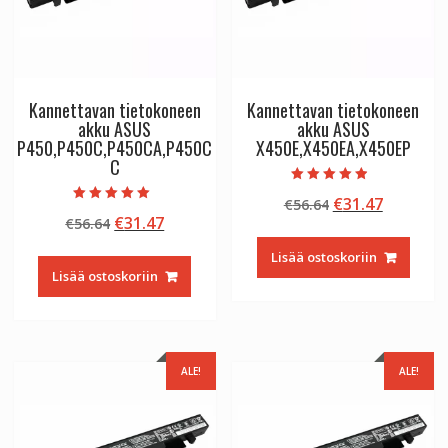
Kannettavan tietokoneen
Kannettavan tietokoneen
akku ASUS
akku ASUS
P450,P450C,P450CA,P450C
X450E,X450EA,X450EP
C
Arvostelu
Alkuperäinen
Nykyine
€
31.47
€
56.64
tuotteesta:
Arvostelu
4.50
Alkuperäinen
Nykyinen
€
31.47
€
56.64
hinta
hinta
tuotteesta:
/ 5
5.00
hinta
hinta
oli:
on:
/ 5
Lisää ostoskoriin
oli:
on:
€56.64.
€31.47.
Lisää ostoskoriin
€56.64.
€31.47.
ALE!
ALE!