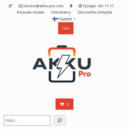
Skip
service@akku-pro.com
Työajat - klo 11-17
to
Kirjaudu sisään
Ostoskärry
Ota meihin yhteyttä
content
Suomi
▼
Tilini
0
Etsi