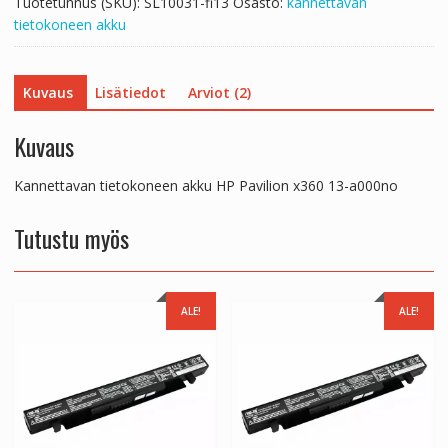
Tuotetunnus (SKU):
SL10031-fi13
Osasto:
kannettavan
tietokoneen akku
Kuvaus
Lisätiedot
Arviot (2)
Kuvaus
Kannettavan tietokoneen akku HP Pavilion x360 13-a000no
Tutustu myös
ALE!
ALE!