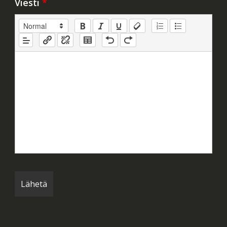
Viesti
*