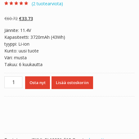
(
2
tuotearviota)
Arvio
2
5.00
5:stä
perustuen
Alkuperäinen
Nykyinen
€
60.72
€
33.73
asiakkaan
arvotukseen.
hinta
hinta
Jännite: 11.4V
oli:
on:
Kapasiteetti: 3720mAh (43Wh)
€60.72.
€33.73.
tyyppi: Li-ion
Kunto: uusi tuote
Väri: musta
Takuu: 6 kuukautta
Kannettavan
Osta nyt
Lisää ostoskoriin
tietokoneen
akku
HP
Pavilion
x360
13-
a000no
määrä