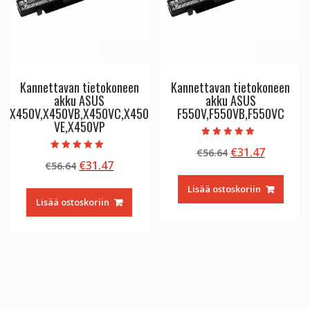
Kannettavan tietokoneen
Kannettavan tietokoneen
akku ASUS
akku ASUS
X450V,X450VB,X450VC,X450
F550V,F550VB,F550VC
VE,X450VP
Arvostelu
Alkuperäinen
Nykyine
€
31.47
€
56.64
tuotteesta:
Arvostelu
5.00
Alkuperäinen
Nykyinen
€
31.47
€
56.64
hinta
hinta
tuotteesta:
/ 5
5.00
hinta
hinta
oli:
on:
/ 5
Lisää ostoskoriin
oli:
on:
€56.64.
€31.47.
Lisää ostoskoriin
€56.64.
€31.47.