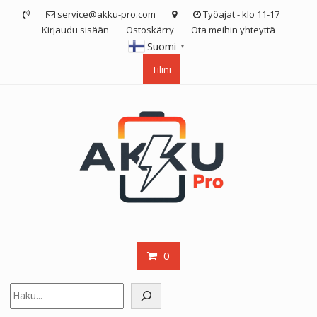
Skip
service@akku-pro.com
Työajat - klo 11-17
to
Kirjaudu sisään
Ostoskärry
Ota meihin yhteyttä
content
Suomi
▼
Tilini
0
Etsi