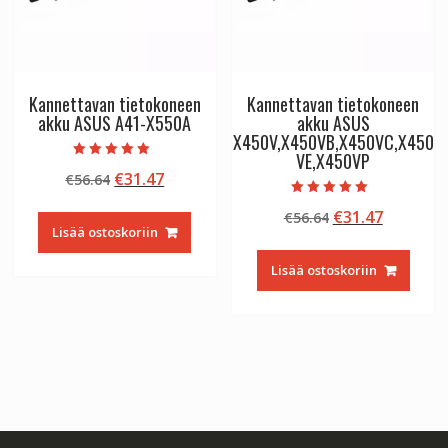
Kannettavan tietokoneen
Kannettavan tietokoneen
akku ASUS A41-X550A
akku ASUS
X450V,X450VB,X450VC,X450
VE,X450VP
Arvostelu
Alkuperäinen
Nykyinen
€
31.47
€
56.64
tuotteesta:
5.00
hinta
hinta
/ 5
Arvostelu
Alkuperäinen
Nykyine
€
31.47
€
56.64
tuotteesta:
oli:
on:
5.00
Lisää ostoskoriin
hinta
hinta
€56.64.
€31.47.
/ 5
oli:
on:
Lisää ostoskoriin
€56.64.
€31.47.