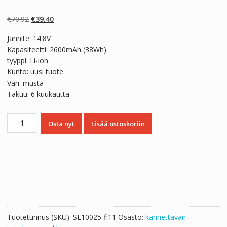
Arvio
2
5.00
5:stä
perustuen
Alkuperäinen
Nykyinen
€
70.92
€
39.40
asiakkaan
arvotukseen.
hinta
hinta
Jännite: 14.8V
oli:
on:
Kapasiteetti: 2600mAh (38Wh)
€70.92.
€39.40.
tyyppi: Li-ion
Kunto: uusi tuote
Väri: musta
Takuu: 6 kuukautta
Kannettavan
Osta nyt
Lisää ostoskoriin
tietokoneen
akku
HASEE
UN47
D1,UN47
D2
määrä
Tuotetunnus (SKU):
SL10025-fi11
Osasto:
kannettavan