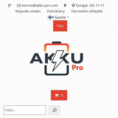
Skip
service@akku-pro.com
Työajat - klo 11-17
to
Kirjaudu sisään
Ostoskärry
Ota meihin yhteyttä
content
Suomi
▼
Tilini
0
Etsi