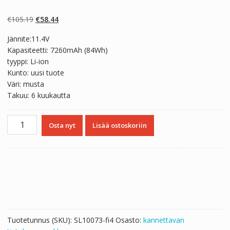
Arvio
2
5.00
5:stä
perustuen
Alkuperäinen
Nykyinen
€
105.19
€
58.44
asiakkaan
arvotukseen.
hinta
hinta
Jännite:11.4V
oli:
on:
Kapasiteetti: 7260mAh (84Wh)
€105.19.
€58.44.
tyyppi: Li-ion
Kunto: uusi tuote
Väri: musta
Takuu: 6 kuukautta
Kannettavan
Osta nyt
Lisää ostoskoriin
tietokoneen
akku
DELL
XPS
15
9550
Series
määrä
Tuotetunnus (SKU):
SL10073-fi4
Osasto:
kannettavan