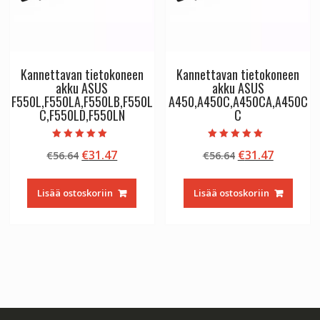
Kannettavan tietokoneen
Kannettavan tietokoneen
akku ASUS
akku ASUS
F550L,F550LA,F550LB,F550L
A450,A450C,A450CA,A450C
C,F550LD,F550LN
C
Arvostelu
Arvostelu
Alkuperäinen
Nykyinen
Alkuperäinen
Nykyine
€
31.47
€
31.47
€
56.64
€
56.64
tuotteesta:
tuotteesta:
5.00
5.00
hinta
hinta
hinta
hinta
/ 5
/ 5
oli:
on:
oli:
on:
Lisää ostoskoriin
Lisää ostoskoriin
€56.64.
€31.47.
€56.64.
€31.47.