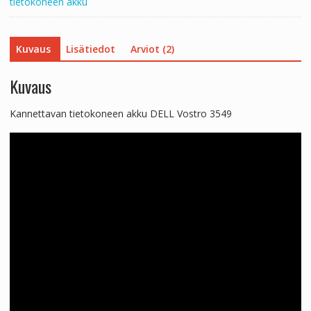
tietokoneen akku
Kuvaus
Lisätiedot
Arviot (2)
Kuvaus
Kannettavan tietokoneen akku DELL Vostro 3549