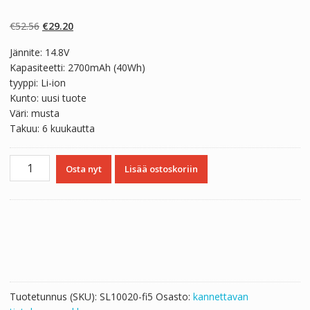
Arvio
2
4.50
5:stä
perustuen
Alkuperäinen
Nykyinen
€
52.56
€
29.20
asiakkaan
arvotukseen.
hinta
hinta
Jännite: 14.8V
oli:
on:
Kapasiteetti: 2700mAh (40Wh)
€52.56.
€29.20.
tyyppi: Li-ion
Kunto: uusi tuote
Väri: musta
Takuu: 6 kuukautta
Kannettavan
Osta nyt
Lisää ostoskoriin
tietokoneen
akku
DELL
Vostro
3549
määrä
Tuotetunnus (SKU):
SL10020-fi5
Osasto:
kannettavan