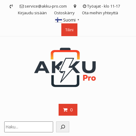
Skip
service@akku-pro.com
Työajat - klo 11-17
to
Kirjaudu sisään
Ostoskärry
Ota meihin yhteyttä
content
Suomi
▼
Tilini
0
Etsi