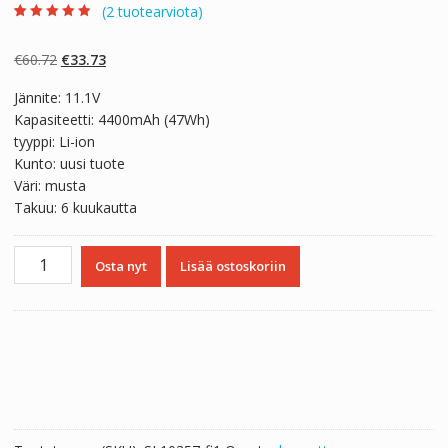
(
2
tuotearviota)
Arvio
2
4.50
5:stä
perustuen
Alkuperäinen
Nykyinen
€
60.72
€
33.73
asiakkaan
arvotukseen.
hinta
hinta
Jännite: 11.1V
oli:
on:
Kapasiteetti: 4400mAh (47Wh)
€60.72.
€33.73.
tyyppi: Li-ion
Kunto: uusi tuote
Väri: musta
Takuu: 6 kuukautta
Kannettavan
Osta nyt
Lisää ostoskoriin
tietokoneen
akku
DELL
BATHL90L6,BATFL91L6
määrä