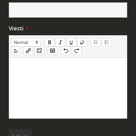
Viesti
*