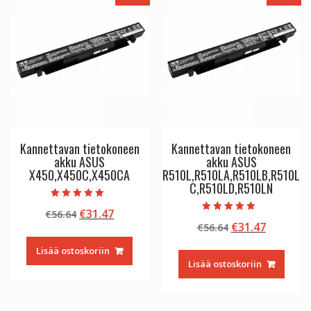
Kannettavan tietokoneen
Kannettavan tietokoneen
akku ASUS
akku ASUS
X450,X450C,X450CA
R510L,R510LA,R510LB,R510L
C,R510LD,R510LN
Arvostelu
Alkuperäinen
Nykyinen
€
31.47
€
56.64
tuotteesta:
Arvostelu
5.00
Alkuperäinen
Nykyine
€
31.47
hinta
hinta
€
56.64
tuotteesta:
/ 5
5.00
hinta
hinta
oli:
on:
/ 5
Lisää ostoskoriin
oli:
on:
€56.64.
€31.47.
Lisää ostoskoriin
€56.64.
€31.47.