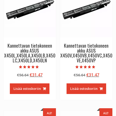
Kannettavan tietokoneen
Kannettavan tietokoneen
akku ASUS
akku ASUS
X450L,X450LA,X450LB,X450
X450V,X450VB,X450VC,X450
LC,X450LD,X450LN
VE,X450VP
Arvostelu
Arvostelu
Alkuperäinen
Nykyinen
Alkuperäinen
Nykyine
€
31.47
€
31.47
€
56.64
€
56.64
tuotteesta:
tuotteesta:
5.00
5.00
hinta
hinta
hinta
hinta
/ 5
/ 5
oli:
on:
oli:
on:
Lisää ostoskoriin
Lisää ostoskoriin
€56.64.
€31.47.
€56.64.
€31.47.
ALE!
ALE!