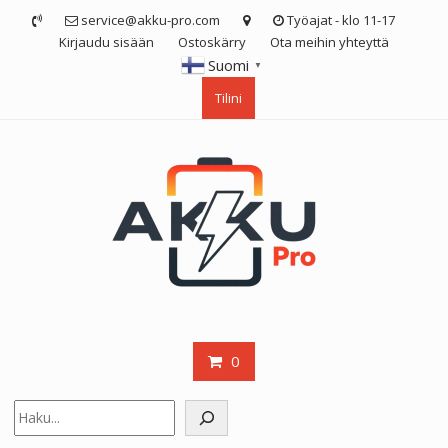
Skip
service@akku-pro.com
Työajat - klo 11-17
to
Kirjaudu sisään
Ostoskärry
Ota meihin yhteyttä
content
Suomi
▼
Tilini
0
Etsi