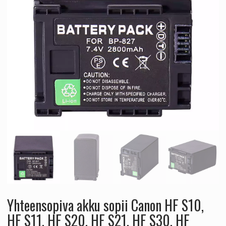
Yhteensopiva akku sopii Canon HF S10,
HF S11, HF S20, HF S21, HF S30, HF