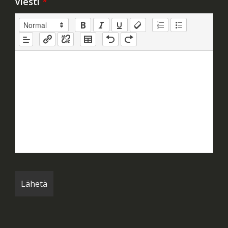
Viesti
*