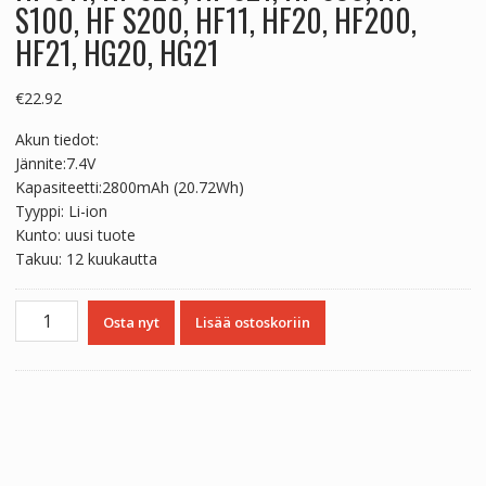
S100, HF S200, HF11, HF20, HF200,
HF21, HG20, HG21
€
22.92
Akun tiedot:
Jännite:7.4V
Kapasiteetti:2800mAh (20.72Wh)
Tyyppi: Li-ion
Kunto: uusi tuote
Takuu: 12 kuukautta
Yhteensopiva
Osta nyt
Lisää ostoskoriin
akku
sopii
Canon
HF
S10,
HF
S11,