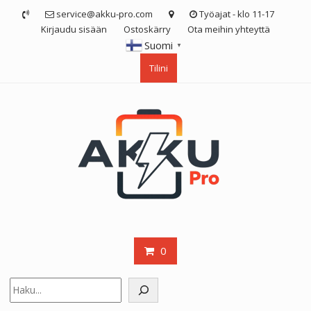
Skip
service@akku-pro.com
Työajat - klo 11-17
to
Kirjaudu sisään
Ostoskärry
Ota meihin yhteyttä
content
Suomi
▼
Tilini
0
Etsi