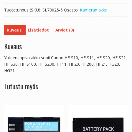
HF
Tuotetunnus (SKU):
SL70025-5
Osasto:
Kameran akku
S20,
HF
S21,
Kuvaus
Lisätiedot
Arviot (0)
HF
S30,
HF
Kuvaus
S100,
HF
Yhteensopiva akku sopii Canon HF S10, HF S11, HF S20, HF S21,
S200,
HF S30, HF S100, HF S200, HF11, HF20, HF200, HF21, HG20,
HF11,
HG21
HF20,
HF200,
Tutustu myös
HF21,
HG20,
HG21
määrä