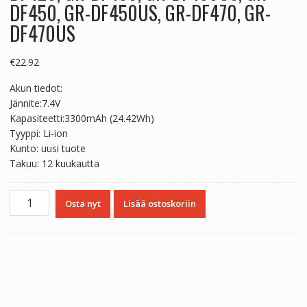
DF450, GR-DF450US, GR-DF470, GR-
DF470US
€
22.92
Akun tiedot:
Jännite:7.4V
Kapasiteetti:3300mAh (24.42Wh)
Tyyppi: Li-ion
Kunto: uusi tuote
Takuu: 12 kuukautta
Yhteensopiva
Osta nyt
Lisää ostoskoriin
akku
sopii
Canon
GR-
DF420,
GR-
DF430,