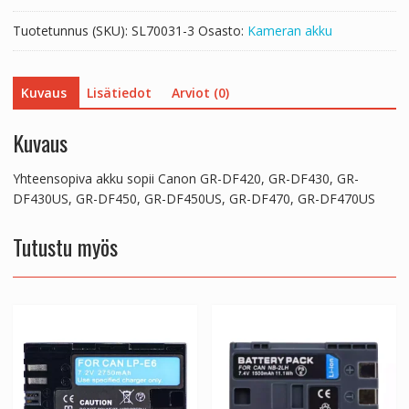
GR-
Tuotetunnus (SKU):
SL70031-3
Osasto:
Kameran akku
DF430US,
GR-
DF450,
Kuvaus
Lisätiedot
Arviot (0)
GR-
DF450US,
GR-
Kuvaus
DF470,
GR-
Yhteensopiva akku sopii Canon GR-DF420, GR-DF430, GR-
DF470US
DF430US, GR-DF450, GR-DF450US, GR-DF470, GR-DF470US
määrä
Tutustu myös