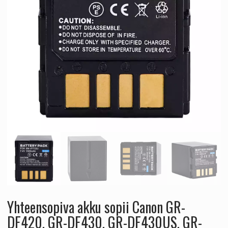
Yhteensopiva akku sopii Canon GR-
DF420, GR-DF430, GR-DF430US, GR-