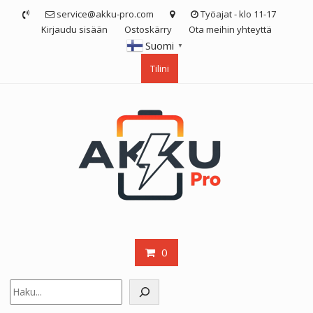
Skip
service@akku-pro.com
Työajat - klo 11-17
to
Kirjaudu sisään
Ostoskärry
Ota meihin yhteyttä
content
Suomi
▼
Tilini
0
Etsi