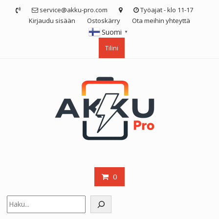
Skip
service@akku-pro.com
Työajat - klo 11-17
to
Kirjaudu sisään
Ostoskärry
Ota meihin yhteyttä
content
Suomi
▼
Tilini
0
Etsi