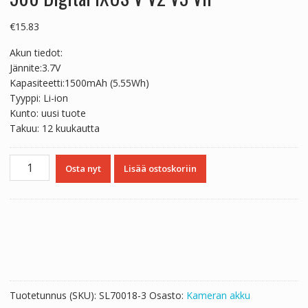
€
15.83
Akun tiedot:
Jännite:3.7V
Kapasiteetti:1500mAh (5.55Wh)
Tyyppi: Li-ion
Kunto: uusi tuote
Takuu: 12 kuukautta
Yhteensopiva
Osta nyt
Lisää ostoskoriin
akku
sopii
Canon
Digital
IXUS
200a
300
300a
Tuotetunnus (SKU):
SL70018-3
Osasto:
Kameran akku
320