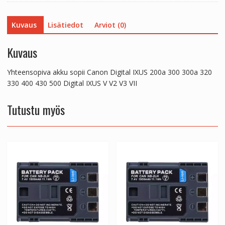
330
400
Kuvaus
Lisätiedot
Arviot (0)
430
500
Digital
Kuvaus
IXUS
V
Yhteensopiva akku sopii Canon Digital IXUS 200a 300 300a 320
V2
330 400 430 500 Digital IXUS V V2 V3 VII
V3
VII
Tutustu myös
määrä