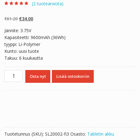
(
2
tuotearviota)
Arvio
2
4.50
5:stä
perustuen
Alkuperäinen
Nykyinen
€
61.20
€
34.00
asiakkaan
arvotukseen.
hinta
hinta
Jännite: 3.75V
oli:
on:
Kapasiteetti: 9600mAh (36Wh)
€61.20.
€34.00.
tyyppi: Li-Polymer
Kunto: uusi tuote
Takuu: 6 kuukautta
Tabletin
Osta nyt
Lisää ostoskoriin
akku
LENOVO
Yoga
Tablet
2
1050L，
Yoga
Tablet
Tuotetunnus (SKU):
SL20002-fi3
Osasto:
Tabletin akku
2