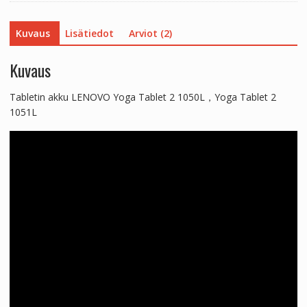
1051L
määrä
Kuvaus
Lisätiedot
Arviot (2)
Kuvaus
Tabletin akku LENOVO Yoga Tablet 2 1050L，Yoga Tablet 2
1051L