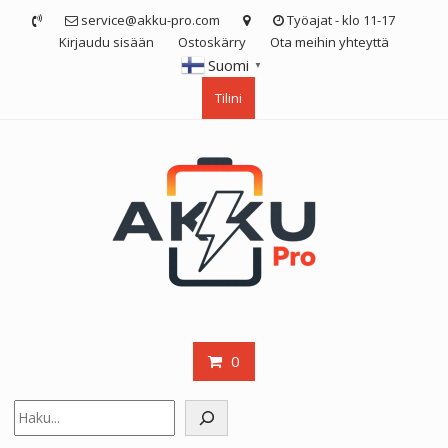
Skip
service@akku-pro.com
Työajat - klo 11-17
to
Kirjaudu sisään
Ostoskärry
Ota meihin yhteyttä
content
Suomi
▼
Tilini
0
Etsi