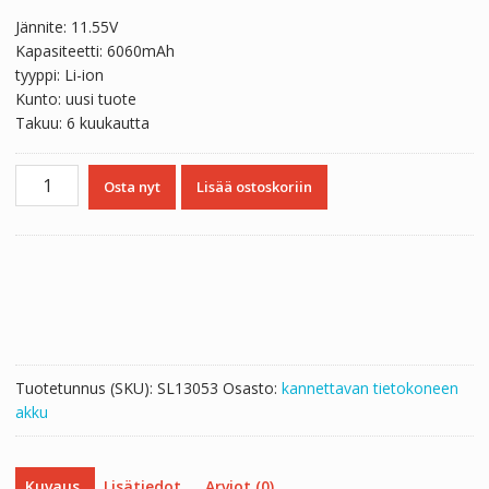
Jännite: 11.55V
Kapasiteetti: 6060mAh
tyyppi: Li-ion
Kunto: uusi tuote
Takuu: 6 kuukautta
Kannettavan
Osta nyt
Lisää ostoskoriin
tietokoneen
akku
U638572PHV-
3S1P
määrä
Tuotetunnus (SKU):
SL13053
Osasto:
kannettavan tietokoneen
akku
Kuvaus
Lisätiedot
Arviot (0)