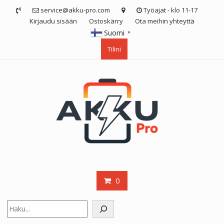
Skip
service@akku-pro.com
Työajat - klo 11-17
to
Kirjaudu sisään
Ostoskärry
Ota meihin yhteyttä
content
Suomi
▼
Tilini
0
Etsi