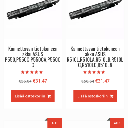
Kannettavan tietokoneen
Kannettavan tietokoneen
akku ASUS
akku ASUS
P550,P550C,P550CA,P550C
R510L,R510LA,R510LB,R510L
C
C,R510LD,R510LN
Arvostelu
Arvostelu
Alkuperäinen
Nykyinen
Alkuperäinen
Nykyine
€
31.47
€
31.47
€
56.64
€
56.64
tuotteesta:
tuotteesta:
5.00
5.00
hinta
hinta
hinta
hinta
/ 5
/ 5
oli:
on:
oli:
on:
Lisää ostoskoriin
Lisää ostoskoriin
€56.64.
€31.47.
€56.64.
€31.47.
ALE!
ALE!