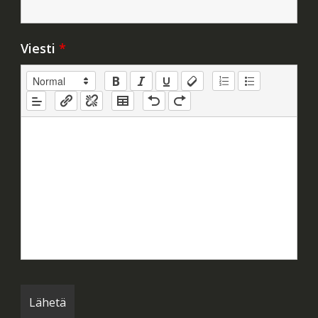
Viesti
*