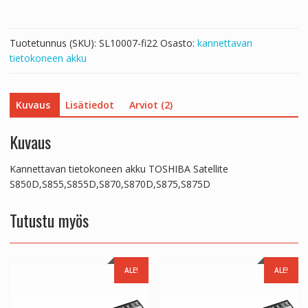
Tuotetunnus (SKU):
SL10007-fi22
Osasto:
kannettavan
tietokoneen akku
Kuvaus
Lisätiedot
Arviot (2)
Kuvaus
Kannettavan tietokoneen akku TOSHIBA Satellite
S850D,S855,S855D,S870,S870D,S875,S875D
Tutustu myös
ALE!
ALE!