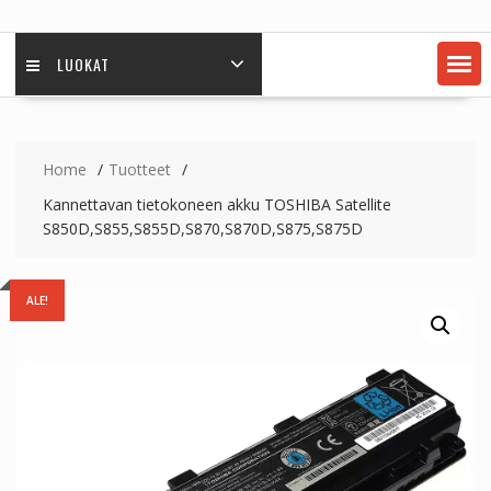
LUOKAT
Home
Tuotteet
Kannettavan tietokoneen akku TOSHIBA Satellite
S850D,S855,S855D,S870,S870D,S875,S875D
ALE!