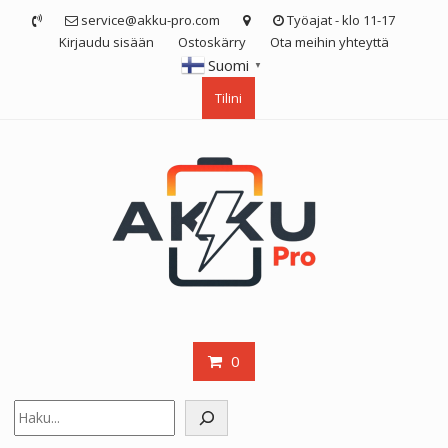
Skip
service@akku-pro.com
Työajat - klo 11-17
to
Kirjaudu sisään
Ostoskärry
Ota meihin yhteyttä
content
Suomi
▼
Tilini
0
Etsi