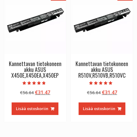
Kannettavan tietokoneen
Kannettavan tietokoneen
akku ASUS
akku ASUS
X450E,X450EA,X450EP
R510V,R510VB,R510VC
Arvostelu
Arvostelu
Alkuperäinen
Nykyinen
Alkuperäinen
Nykyine
€
31.47
€
31.47
€
56.64
€
56.64
tuotteesta:
tuotteesta:
4.50
5.00
hinta
hinta
hinta
hinta
/ 5
/ 5
oli:
on:
oli:
on:
Lisää ostoskoriin
Lisää ostoskoriin
€56.64.
€31.47.
€56.64.
€31.47.