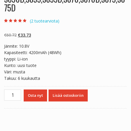
75D
(
2
tuotearviota)
Arvio
2
5.00
5:stä
perustuen
Alkuperäinen
Nykyinen
€
60.72
€
33.73
asiakkaan
arvotukseen.
hinta
hinta
Jännite: 10.8V
oli:
on:
Kapasiteetti: 4200mAh (48Wh)
€60.72.
€33.73.
tyyppi: Li-ion
Kunto: uusi tuote
Väri: musta
Takuu: 6 kuukautta
Kannettavan
Osta nyt
Lisää ostoskoriin
tietokoneen
akku
TOSHIBA
Satellite
S850D,S855,S855D,S870,S870D,S875,S875D
määrä