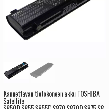
Kannettavan tietokoneen akku TOSHIBA
Satellite
S850D,S855,S855D,S870,S870D,S875,S8