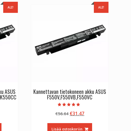
ALE!
ALE!
kku ASUS
Kannettavan tietokoneen akku ASUS
,K550CC
F550V,F550VB,F550VC
Arvostelu
inen
kyinen
Alkuperäinen
Nykyinen
€
31.47
€
56.64
tuotteesta:
5.00
nta
hinta
hinta
/ 5
:
oli:
on:
Lisää ostoskoriin