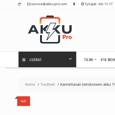
Skip
service@akku-pro.com
Työajat - klo 11-17
to
content
LUOKAT
TILINI
OTA MEI
Home
Tuotteet
Kannettavan tietokoneen akku 
ALE!