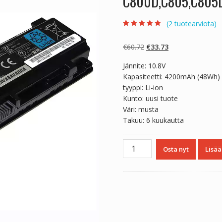
C800D,C805,C805D
(
2
tuotearviota)
Arvio
2
5.00
5:stä
perustuen
Alkuperäinen
Nykyinen
€
60.72
€
33.73
asiakkaan
arvotukseen.
hinta
hinta
Jännite: 10.8V
oli:
on:
Kapasiteetti: 4200mAh (48Wh)
€60.72.
€33.73.
tyyppi: Li-ion
Kunto: uusi tuote
Väri: musta
Takuu: 6 kuukautta
Kannettavan
Osta nyt
Lisää
tietokoneen
akku
TOSHIBA
Satellite
C800D,C805,C805D
,C840,C840D,C845,C845D
määrä