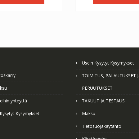
€56.64.
€31.47.
€56.64.
€3
Usein Kysytyt Kysymykset
toskärry
TOIMITUS, PALAUTUKSET J
ksu
PERUUTUKSET
ihin yhteyttä
TAKUUT JA TESTAUS
 Kysytyt Kysymykset
Maksu
Tietosuojakäytäntö
Käyttöehdot