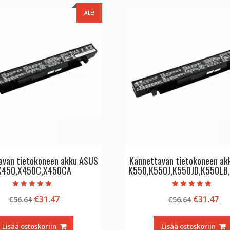
ALE!
avan tietokoneen akku ASUS
Kannettavan tietokoneen a
X450,X450C,X450CA
K550,K550J,K550JD,K550LB
Arvostelu
Arvostelu
Alkuperäinen
Nykyinen
Alkuperä
Ny
€
31.47
€
31.47
€
56.64
€
56.64
tuotteesta:
tuotteesta:
5.00
5.00
hinta
hinta
hinta
hi
/ 5
/ 5
oli:
on:
oli:
on
Lisää ostoskoriin
Lisää ostoskoriin