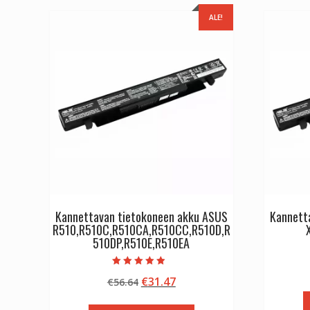
ALE!
Kannettavan tietokoneen akku ASUS
Kannett
R510,R510C,R510CA,R510CC,R510D,R
510DP,R510E,R510EA
Arvostelu
Alkuperäinen
Nykyinen
€
31.47
€
56.64
tuotteesta:
4.50
hinta
hinta
/ 5