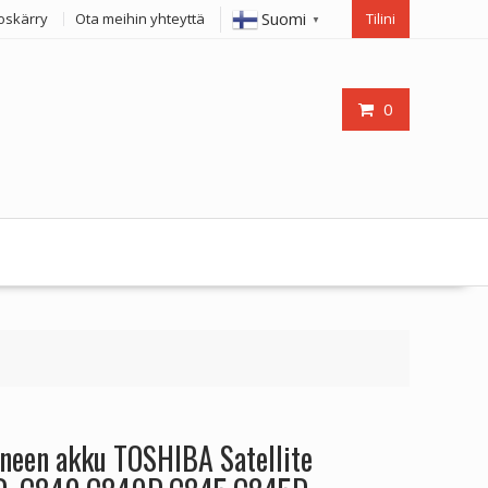
Suomi
oskärry
Ota meihin yhteyttä
Tilini
▼
0
oneen akku TOSHIBA Satellite