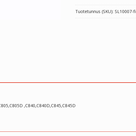
Tuotetunnus (SKU):
SL10007-fi
D,C805,C805D ,C840,C840D,C845,C845D