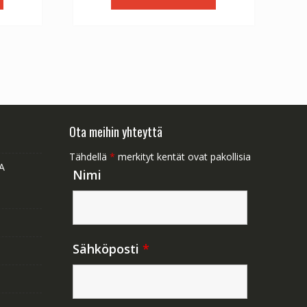
1.47.
€56.64.
€31.47.
Ota meihin yhteyttä
Tähdellä
*
merkityt kentät ovat pakollisia
A
Nimi
Sähköposti
*