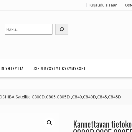
Kirjaudu sisään
Ost
Etsi
HIN YHTEYTTÄ
USEIN KYSYTYT KYSYMYKSET
TOSHIBA Satellite C800D,C805,C805D ,C840,C840D,C845,C845D
Kannettavan tietok