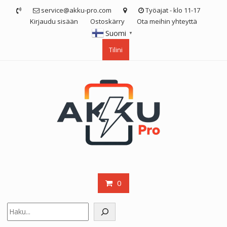
Skip
service@akku-pro.com
Työajat - klo 11-17
to
Kirjaudu sisään
Ostoskärry
Ota meihin yhteyttä
content
Suomi
▼
Tilini
0
Etsi