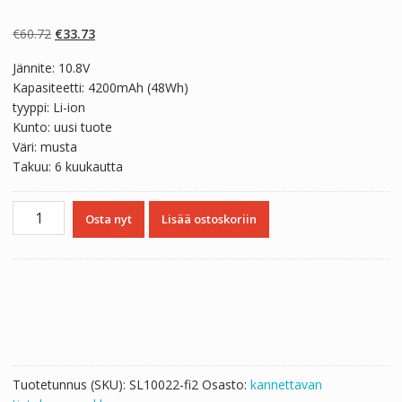
Arvio
2
4.50
5:stä
perustuen
Alkuperäinen
Nykyinen
€
60.72
€
33.73
asiakkaan
arvotukseen.
hinta
hinta
Jännite: 10.8V
oli:
on:
Kapasiteetti: 4200mAh (48Wh)
€60.72.
€33.73.
tyyppi: Li-ion
Kunto: uusi tuote
Väri: musta
Takuu: 6 kuukautta
Kannettavan
Osta nyt
Lisää ostoskoriin
tietokoneen
akku
TOSHIBA
PA3818U-
1BRS
määrä
Tuotetunnus (SKU):
SL10022-fi2
Osasto:
kannettavan