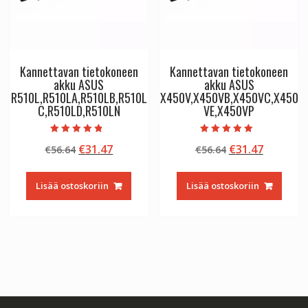
Kannettavan tietokoneen
Kannettavan tietokoneen
akku ASUS
akku ASUS
R510L,R510LA,R510LB,R510L
X450V,X450VB,X450VC,X450
C,R510LD,R510LN
VE,X450VP
Arvostelu
Arvostelu
Alkuperäinen
Nykyinen
Alkuperäinen
Nykyine
€
31.47
€
31.47
€
56.64
€
56.64
tuotteesta:
tuotteesta:
4.50
5.00
hinta
hinta
hinta
hinta
/ 5
/ 5
oli:
on:
oli:
on:
Lisää ostoskoriin
Lisää ostoskoriin
€56.64.
€31.47.
€56.64.
€31.47.