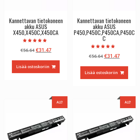
Kannettavan tietokoneen
Kannettavan tietokoneen
akku ASUS
akku ASUS
X450,X450C,X450CA
P450,P450C,P450CA,P450C
C
Arvostelu
Alkuperäinen
Nykyinen
€
31.47
€
56.64
tuotteesta:
Arvostelu
5.00
Alkuperäinen
Nykyine
€
31.47
hinta
hinta
€
56.64
tuotteesta:
/ 5
5.00
hinta
hinta
oli:
on:
/ 5
Lisää ostoskoriin
oli:
on:
€56.64.
€31.47.
Lisää ostoskoriin
€56.64.
€31.47.
ALE!
ALE!