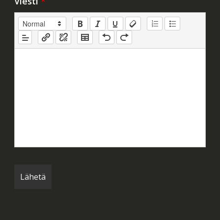
Viesti
*