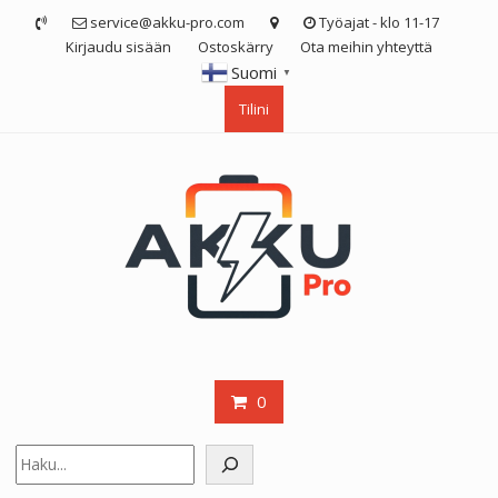
Skip
service@akku-pro.com
Työajat - klo 11-17
to
Kirjaudu sisään
Ostoskärry
Ota meihin yhteyttä
content
Suomi
▼
Tilini
0
Etsi