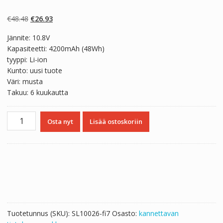
Arvio
2
5.00
5:stä
perustuen
Alkuperäinen
Nykyinen
€
48.48
€
26.93
asiakkaan
arvotukseen.
hinta
hinta
Jännite: 10.8V
oli:
on:
Kapasiteetti: 4200mAh (48Wh)
€48.48.
€26.93.
tyyppi: Li-ion
Kunto: uusi tuote
Väri: musta
Takuu: 6 kuukautta
Kannettavan
Osta nyt
Lisää ostoskoriin
tietokoneen
akku
TOSHIBA
Satellite
C850
määrä
Tuotetunnus (SKU):
SL10026-fi7
Osasto:
kannettavan