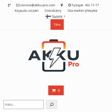
Skip
service@akku-pro.com
Työajat - klo 11-17
to
Kirjaudu sisään
Ostoskärry
Ota meihin yhteyttä
content
Suomi
▼
Tilini
0
Etsi