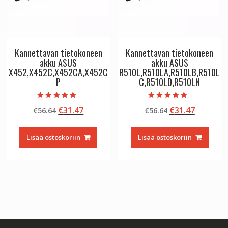
Kannettavan tietokoneen
Kannettavan tietokoneen
akku ASUS
akku ASUS
X452,X452C,X452CA,X452C
R510L,R510LA,R510LB,R510L
P
C,R510LD,R510LN
Arvostelu
Arvostelu
Alkuperäinen
Nykyinen
Alkuperäinen
Nykyine
€
31.47
€
31.47
€
56.64
€
56.64
tuotteesta:
tuotteesta:
5.00
4.50
hinta
hinta
hinta
hinta
/ 5
/ 5
oli:
on:
oli:
on:
Lisää ostoskoriin
Lisää ostoskoriin
€56.64.
€31.47.
€56.64.
€31.47.