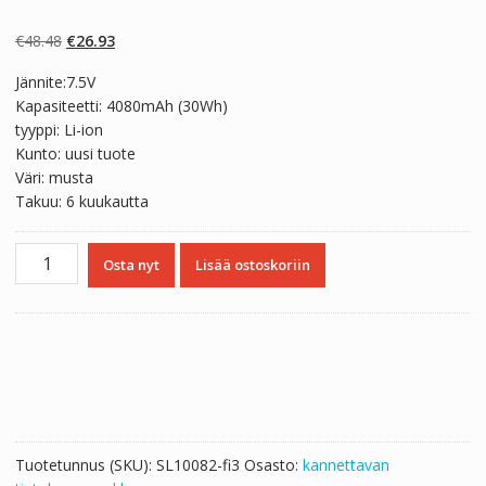
Arvio
2
4.50
5:stä
perustuen
Alkuperäinen
Nykyinen
€
48.48
€
26.93
asiakkaan
arvotukseen.
hinta
hinta
Jännite:7.5V
oli:
on:
Kapasiteetti: 4080mAh (30Wh)
€48.48.
€26.93.
tyyppi: Li-ion
Kunto: uusi tuote
Väri: musta
Takuu: 6 kuukautta
Kannettavan
Osta nyt
Lisää ostoskoriin
tietokoneen
akku
SAMSUNG
BA43-
00355A
määrä
Tuotetunnus (SKU):
SL10082-fi3
Osasto:
kannettavan