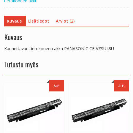
tietokoneen akku
Kuvaus
Lisätiedot
Arviot (2)
Kuvaus
Kannettavan tietokoneen akku PANASONIC CF-VZSU48U
Tutustu myös
ALE!
ALE!