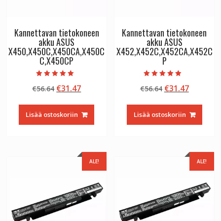
Kannettavan tietokoneen
Kannettavan tietokoneen
akku ASUS
akku ASUS
X450,X450C,X450CA,X450C
X452,X452C,X452CA,X452C
C,X450CP
P
Arvostelu
Arvostelu
Alkuperäinen
Nykyinen
Alkuperäinen
Nykyine
€
31.47
€
31.47
€
56.64
€
56.64
tuotteesta:
tuotteesta:
5.00
5.00
hinta
hinta
hinta
hinta
/ 5
/ 5
oli:
on:
oli:
on:
Lisää ostoskoriin
Lisää ostoskoriin
€56.64.
€31.47.
€56.64.
€31.47.
ALE!
ALE!