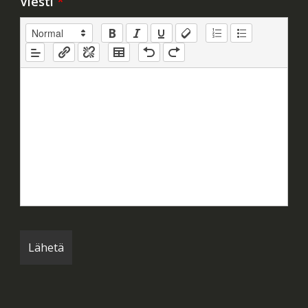
Viesti
*