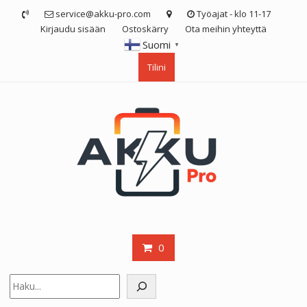
Skip
service@akku-pro.com
Työajat - klo 11-17
to
Kirjaudu sisään
Ostoskärry
Ota meihin yhteyttä
content
Suomi
▼
Tilini
0
Etsi