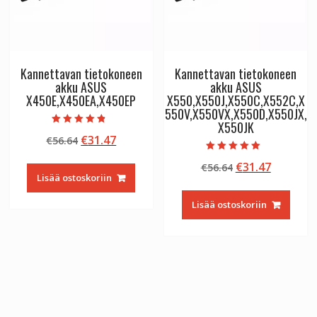
Kannettavan tietokoneen
Kannettavan tietokoneen
akku ASUS
akku ASUS
X450E,X450EA,X450EP
X550,X550J,X550C,X552C,X
550V,X550VX,X550D,X550JX,
X550JK
Arvostelu
Alkuperäinen
Nykyinen
€
31.47
€
56.64
tuotteesta:
4.50
hinta
hinta
/ 5
Arvostelu
Alkuperäinen
Nykyine
€
31.47
€
56.64
tuotteesta:
oli:
on:
5.00
Lisää ostoskoriin
hinta
hinta
€56.64.
€31.47.
/ 5
oli:
on:
Lisää ostoskoriin
€56.64.
€31.47.