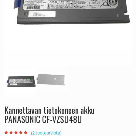
Kannettavan tietokoneen akku
PANASONIC CF-VZSU48U
(
2
tuotearviota)