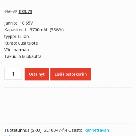
Arvio
2
5.00
5:stä
perustuen
Alkuperäinen
Nykyinen
€
60.72
€
33.73
asiakkaan
arvotukseen.
hinta
hinta
Jännite: 10.65V
oli:
on:
Kapasiteetti: 5700mAh (58Wh)
€60.72.
€33.73.
tyyppi: Li-ion
Kunto: uusi tuote
Väri: harmaa
Takuu: 6 kuukautta
Kannettavan
Osta nyt
Lisää ostoskoriin
tietokoneen
akku
PANASONIC
CF-
VZSU48U
määrä
Tuotetunnus (SKU):
SL10047-fi4
Osasto:
kannettavan