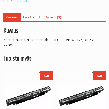
tietokoneen akku
Kuvaus
Lisätiedot
Arviot (2)
Kuvaus
Kannettavan tietokoneen akku NEC PC-VP-WP126,OP-570-
77005
Tutustu myös
ALE!
ALE!