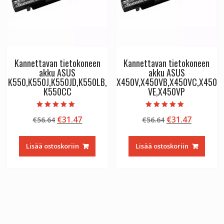
Kannettavan tietokoneen
Kannettavan tietokoneen
akku ASUS
akku ASUS
K550,K550J,K550JD,K550LB,
X450V,X450VB,X450VC,X450
K550CC
VE,X450VP
Arvostelu
Arvostelu
Alkuperäinen
Nykyinen
Alkuperäinen
Nykyine
€
31.47
€
31.47
€
56.64
€
56.64
tuotteesta:
tuotteesta:
5.00
5.00
hinta
hinta
hinta
hinta
/ 5
/ 5
oli:
on:
oli:
on:
Lisää ostoskoriin
Lisää ostoskoriin
€56.64.
€31.47.
€56.64.
€31.47.