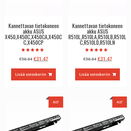
Kannettavan tietokoneen
Kannettavan tietokoneen
akku ASUS
akku ASUS
X450,X450C,X450CA,X450C
R510L,R510LA,R510LB,R510L
C,X450CP
C,R510LD,R510LN
Arvostelu
Arvostelu
Alkuperäinen
Nykyinen
Alkuperäinen
Nykyine
€
31.47
€
31.47
€
56.64
€
56.64
tuotteesta:
tuotteesta:
5.00
5.00
hinta
hinta
hinta
hinta
/ 5
/ 5
oli:
on:
oli:
on:
Lisää ostoskoriin
Lisää ostoskoriin
€56.64.
€31.47.
€56.64.
€31.47.
ALE!
ALE!