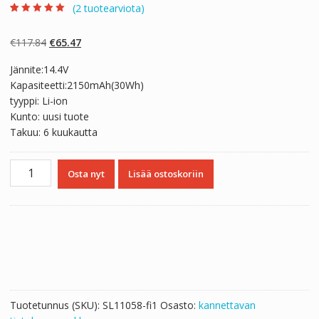
(
2
tuotearviota)
Arvio
2
5.00
5:stä
perustuen
Alkuperäinen
Nykyinen
€
117.84
€
65.47
asiakkaan
arvotukseen.
hinta
hinta
Jännite:14.4V
oli:
on:
Kapasiteetti:2150mAh(30Wh)
€117.84.
€65.47.
tyyppi: Li-ion
Kunto: uusi tuote
Takuu: 6 kuukautta
Kannettavan
Osta nyt
Lisää ostoskoriin
tietokoneen
akku
NEC
PC-
VP-
WP126,OP-
570-
77005
Tuotetunnus (SKU):
SL11058-fi1
Osasto:
kannettavan
määrä