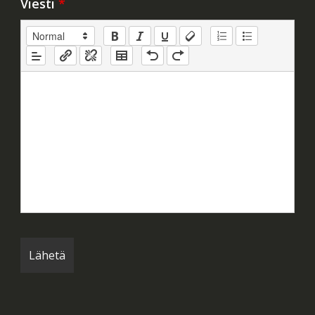
Viesti
*