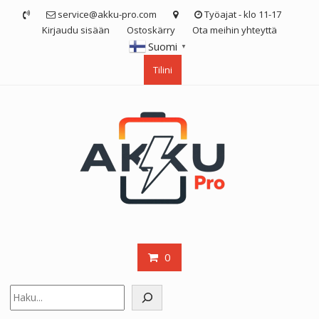
Skip
service@akku-pro.com
Työajat - klo 11-17
to
Kirjaudu sisään
Ostoskärry
Ota meihin yhteyttä
content
Suomi
▼
Tilini
0
Etsi