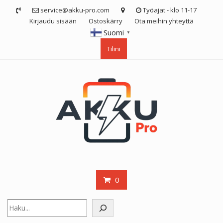
Skip
service@akku-pro.com
Työajat - klo 11-17
to
Kirjaudu sisään
Ostoskärry
Ota meihin yhteyttä
content
Suomi
▼
Tilini
0
Etsi