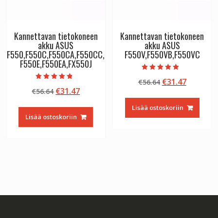
Kannettavan tietokoneen
Kannettavan tietokoneen
akku ASUS
akku ASUS
F550,F550C,F550CA,F550CC,
F550V,F550VB,F550VC
F550E,F550EA,FX550J
Arvostelu
Alkuperäinen
Nykyine
€
31.47
€
56.64
tuotteesta:
Arvostelu
5.00
Alkuperäinen
Nykyinen
€
31.47
€
56.64
hinta
hinta
tuotteesta:
/ 5
4.50
hinta
hinta
oli:
on:
/ 5
Lisää ostoskoriin
oli:
on:
€56.64.
€31.47.
Lisää ostoskoriin
€56.64.
€31.47.