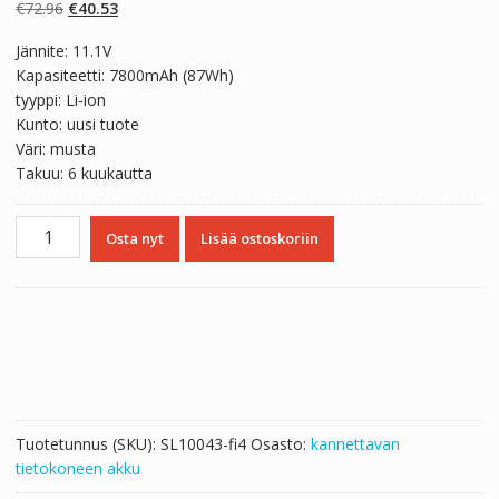
perustuen
Alkuperäinen
Nykyinen
€
72.96
€
40.53
asiakkaan
arvotukseen.
hinta
hinta
Jännite: 11.1V
oli:
on:
Kapasiteetti: 7800mAh (87Wh)
€72.96.
€40.53.
tyyppi: Li-ion
Kunto: uusi tuote
Väri: musta
Takuu: 6 kuukautta
Kannettavan
Osta nyt
Lisää ostoskoriin
tietokoneen
akku
MSI
GX60
määrä
Tuotetunnus (SKU):
SL10043-fi4
Osasto:
kannettavan
tietokoneen akku