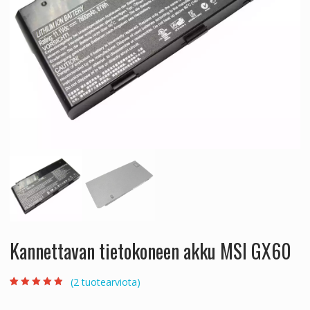
Kannettavan tietokoneen akku MSI GX60
(
2
tuotearviota)
Arvio
2
4.50
5:stä