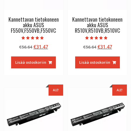
Kannettavan tietokoneen
Kannettavan tietokoneen
akku ASUS
akku ASUS
F550V,F550VB,F550VC
R510V,R510VB,R510VC
Arvostelu
Arvostelu
Alkuperäinen
Nykyinen
Alkuperäinen
Nykyine
€
31.47
€
31.47
€
56.64
€
56.64
tuotteesta:
tuotteesta:
5.00
5.00
hinta
hinta
hinta
hinta
/ 5
/ 5
oli:
on:
oli:
on:
Lisää ostoskoriin
Lisää ostoskoriin
€56.64.
€31.47.
€56.64.
€31.47.
ALE!
ALE!