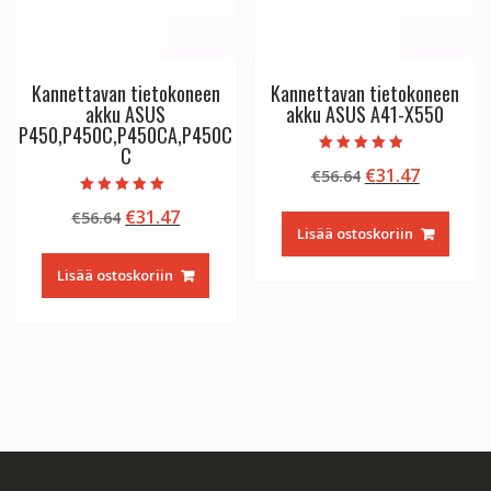
Kannettavan tietokoneen
Kannettavan tietokoneen
akku ASUS
akku ASUS A41-X550
P450,P450C,P450CA,P450C
C
Arvostelu
Alkuperäinen
Nykyine
€
31.47
€
56.64
tuotteesta:
5.00
hinta
hinta
/ 5
Arvostelu
Alkuperäinen
Nykyinen
€
31.47
€
56.64
tuotteesta:
oli:
on:
5.00
Lisää ostoskoriin
hinta
hinta
€56.64.
€31.47.
/ 5
oli:
on:
Lisää ostoskoriin
€56.64.
€31.47.