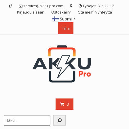
Skip
service@akku-pro.com
Työajat - klo 11-17
to
Kirjaudu sisään
Ostoskärry
Ota meihin yhteyttä
content
Suomi
▼
Tilini
0
Etsi