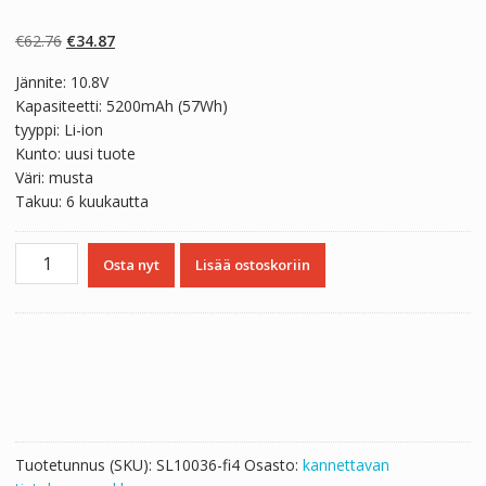
Arvio
2
4.50
5:stä
perustuen
Alkuperäinen
Nykyinen
€
62.76
€
34.87
asiakkaan
arvotukseen.
hinta
hinta
Jännite: 10.8V
oli:
on:
Kapasiteetti: 5200mAh (57Wh)
€62.76.
€34.87.
tyyppi: Li-ion
Kunto: uusi tuote
Väri: musta
Takuu: 6 kuukautta
Kannettavan
Osta nyt
Lisää ostoskoriin
tietokoneen
akku
MSI
A6400
määrä
Tuotetunnus (SKU):
SL10036-fi4
Osasto:
kannettavan