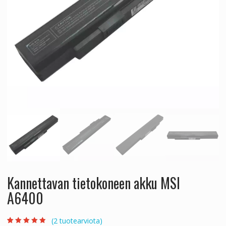
Kannettavan tietokoneen akku MSI
A6400
(
2
tuotearviota)