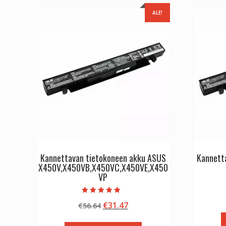
ALE!
Kannettavan tietokoneen akku ASUS
Kannett
X450V,X450VB,X450VC,X450VE,X450
VP
Arvostelu
Alkuperäinen
Nykyinen
€
31.47
€
56.64
tuotteesta:
5.00
hinta
hinta
/ 5