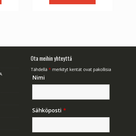
1.47.
€56.64.
€31.47.
Ota meihin yhteyttä
Tähdellä
*
merkityt kentät ovat pakollisia
A
Nimi
Sähköposti
*