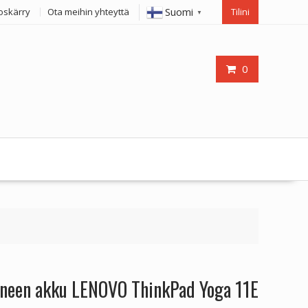
Suomi
oskärry
Ota meihin yhteyttä
Tilini
▼
0
oneen akku LENOVO ThinkPad Yoga 11E