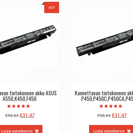
ALE!
avan tietokoneen akku ASUS
Kannettavan tietokoneen a
A550,K450,F450
P450,P450C,P450CA,P4
Arvostelu
Arvostelu
Alkuperäinen
Nykyinen
Alkuperä
Ny
€
31.47
€
31.47
€
56.64
€
56.64
tuotteesta:
tuotteesta:
4.50
5.00
hinta
hinta
hinta
hi
/ 5
/ 5
oli:
on:
oli:
on
Lisää ostoskoriin
Lisää ostoskoriin