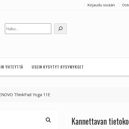
Kirjaudu sisään
Ost
Etsi
HIN YHTEYTTÄ
USEIN KYSYTYT KYSYMYKSET
LENOVO ThinkPad Yoga 11E
Kannettavan tietok