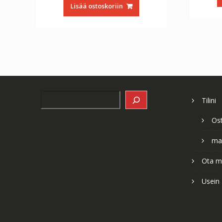
oli:
on:
Lisää ostoskoriin
€56.64.
€31.47.
Search
Tilini
Os
ma
Ota me
Usein