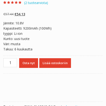
(
2
tuotearviota)
Arvio
2
5.00
5:stä
perustuen
Alkuperäinen
Nykyinen
€
97.44
€
54.13
asiakkaan
arvotukseen.
hinta
hinta
Jännite: 10.8V
oli:
on:
Kapasiteetti: 9200mAh (100Wh)
€97.44.
€54.13.
tyyppi: Li-ion
Kunto: uusi tuote
Väri: musta
Takuu: 6 kuukautta
Kannettavan
Osta nyt
Lisää ostoskoriin
tietokoneen
akku
LENOVO
ThinkPad
L440,ThinkPad
L540
määrä