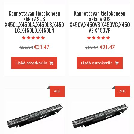
Kannettavan tietokoneen
Kannettavan tietokoneen
akku ASUS
akku ASUS
X450L,X450LA,X450LB,X450
X450V,X450VB,X450VC,X450
LC,X450LD,X450LN
VE,X450VP
Arvostelu
Arvostelu
Alkuperäinen
Nykyinen
Alkuperäinen
Nykyine
€
31.47
€
31.47
€
56.64
€
56.64
tuotteesta:
tuotteesta:
5.00
5.00
hinta
hinta
hinta
hinta
/ 5
/ 5
oli:
on:
oli:
on:
Lisää ostoskoriin
Lisää ostoskoriin
€56.64.
€31.47.
€56.64.
€31.47.
ALE!
ALE!