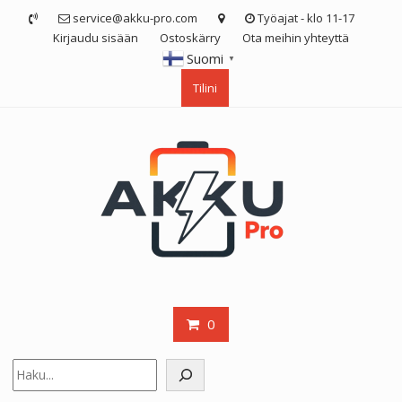
Skip
service@akku-pro.com
Työajat - klo 11-17
to
Kirjaudu sisään
Ostoskärry
Ota meihin yhteyttä
content
Suomi
▼
Tilini
0
Etsi