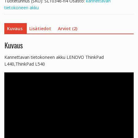
Tuotetunnus (SKU):
SL10346-fi4
Osasto:
kannettavan
tietokoneen akku
Kuvaus
Lisätiedot
Arviot (2)
Kuvaus
Kannettavan tietokoneen akku LENOVO ThinkPad
L440,ThinkPad L540