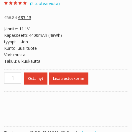
(
2
tuotearviota)
Arvio
2
5.00
5:stä
perustuen
Alkuperäinen
Nykyinen
€
66.84
€
37.13
asiakkaan
arvotukseen.
hinta
hinta
Jännite: 11.1V
oli:
on:
Kapasiteetti: 4400mAh (48Wh)
€66.84.
€37.13.
tyyppi: Li-ion
Kunto: uusi tuote
Väri: musta
Takuu: 6 kuukautta
Kannettavan
Osta nyt
Lisää ostoskoriin
tietokoneen
akku
LENOVO
L11L6Y01,L11L6F01
määrä