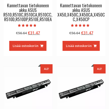
Kannettavan tietokoneen
Kannettavan tietokoneen
akku ASUS
akku ASUS
R510,R510C,R510CA,R510CC,
X450,X450C,X450CA,X450C
R510D,R510DP,R510E,R510EA
C,X450CP
Arvostelu
Arvostelu
Alkuperäinen
Nykyinen
Alkuperäinen
Nykyine
€
31.47
€
31.47
€
56.64
€
56.64
tuotteesta:
tuotteesta:
4.50
5.00
hinta
hinta
hinta
hinta
/ 5
/ 5
oli:
on:
oli:
on:
Lisää ostoskoriin
Lisää ostoskoriin
€56.64.
€31.47.
€56.64.
€31.47.
ALE!
ALE!