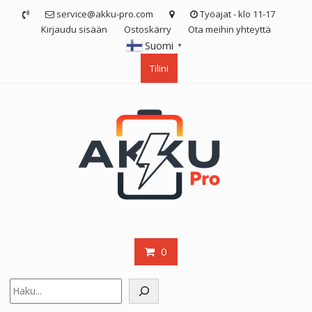
Skip
service@akku-pro.com
Työajat - klo 11-17
to
Kirjaudu sisään
Ostoskärry
Ota meihin yhteyttä
content
Suomi
▼
Tilini
0
Etsi