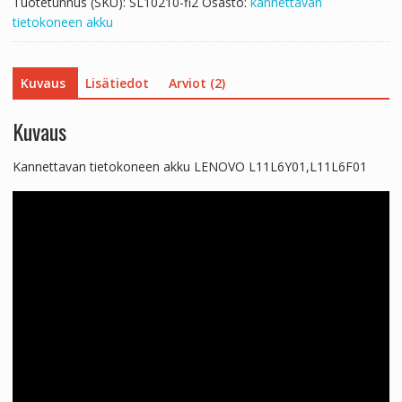
Tuotetunnus (SKU):
SL10210-fi2
Osasto:
kannettavan
tietokoneen akku
Kuvaus
Lisätiedot
Arviot (2)
Kuvaus
Kannettavan tietokoneen akku LENOVO L11L6Y01,L11L6F01