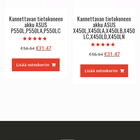
Kannettavan tietokoneen
Kannettavan tietokoneen
akku ASUS
akku ASUS
P550L,P550LA,P550LC
X450L,X450LA,X450LB,X450
LC,X450LD,X450LN
Arvostelu
Alkuperäinen
Nykyinen
€
31.47
€
56.64
tuotteesta:
Arvostelu
4.50
Alkuperäinen
Nykyine
€
31.47
hinta
hinta
€
56.64
tuotteesta:
/ 5
5.00
hinta
hinta
oli:
on:
/ 5
Lisää ostoskoriin
oli:
on:
€56.64.
€31.47.
Lisää ostoskoriin
€56.64.
€31.47.