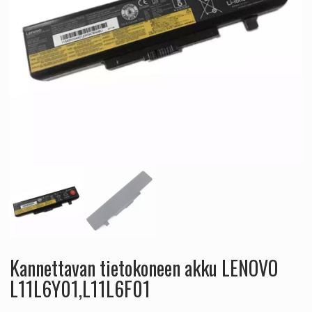
Kannettavan tietokoneen akku LENOVO
L11L6Y01,L11L6F01