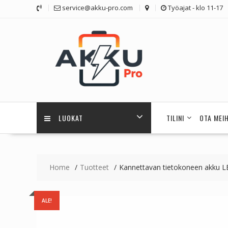
Skip
service@akku-pro.com
Työajat - klo 11-17
to
content
LUOKAT
TILINI
OTA MEI
Home
Tuotteet
Kannettavan tietokoneen akku 
ALE!