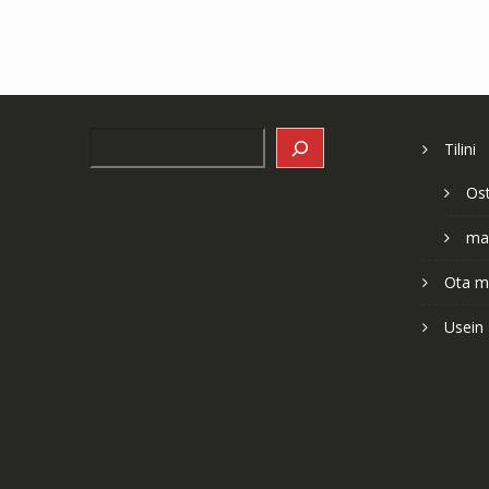
Search
Tilini
Os
ma
Ota me
Usein