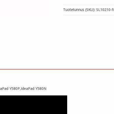
määrä
Tuotetunnus (SKU):
SL10210-fi
eaPad Y580P,IdeaPad Y580N