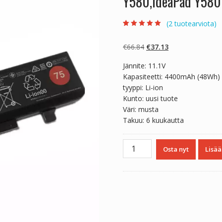
Y580,IdeaPad Y580
(
2
tuotearviota)
Arvio
2
5.00
5:stä
perustuen
Alkuperäinen
Nykyinen
€
66.84
€
37.13
asiakkaan
arvotukseen.
hinta
hinta
Jännite: 11.1V
oli:
on:
Kapasiteetti: 4400mAh (48Wh)
€66.84.
€37.13.
tyyppi: Li-ion
Kunto: uusi tuote
Väri: musta
Takuu: 6 kuukautta
Kannettavan
Osta nyt
Lisää
tietokoneen
akku
LENOVO
IdeaPad
Y580,IdeaPad
Y580P,IdeaPad
Y580N