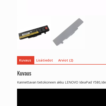
Kuvaus
Lisätiedot
Arviot (2)
Kuvaus
Kannettavan tietokoneen akku LENOVO IdeaPad Y580,Id