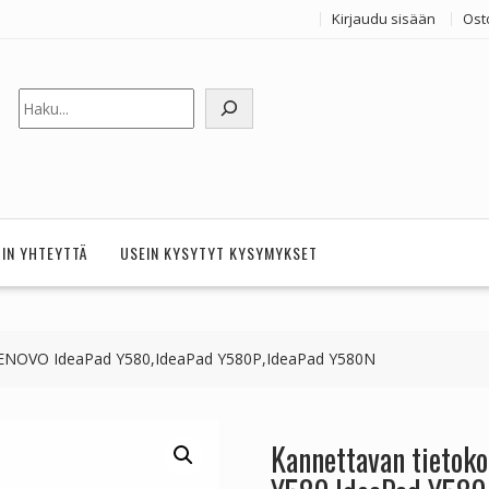
Kirjaudu sisään
Ost
Etsi
HIN YHTEYTTÄ
USEIN KYSYTYT KYSYMYKSET
LENOVO IdeaPad Y580,IdeaPad Y580P,IdeaPad Y580N
Kannettavan tietok