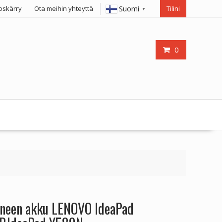
Suomi
oskärry
Ota meihin yhteyttä
Tilini
▼
0
oneen akku LENOVO IdeaPad