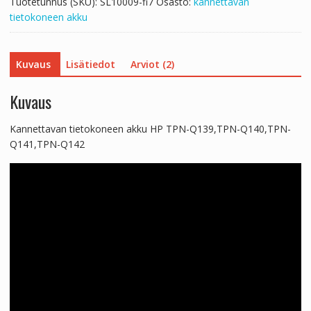
Tuotetunnus (SKU):
SL10009-fi7
Osasto:
kannettavan
määrä
tietokoneen akku
Kuvaus
Lisätiedot
Arviot (2)
Kuvaus
Kannettavan tietokoneen akku HP TPN-Q139,TPN-Q140,TPN-
Q141,TPN-Q142