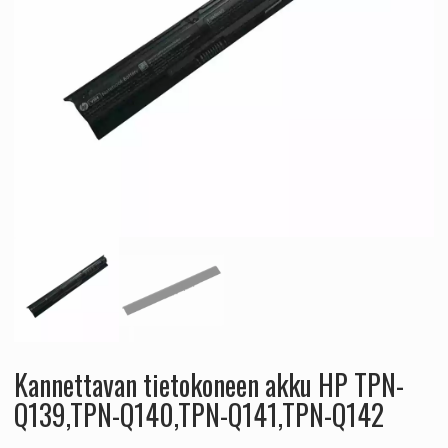
Kannettavan tietokoneen akku HP TPN-
Q139,TPN-Q140,TPN-Q141,TPN-Q142