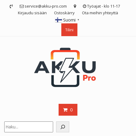
Skip
service@akku-pro.com
Työajat - klo 11-17
to
Kirjaudu sisään
Ostoskärry
Ota meihin yhteyttä
content
Suomi
▼
Tilini
0
Etsi