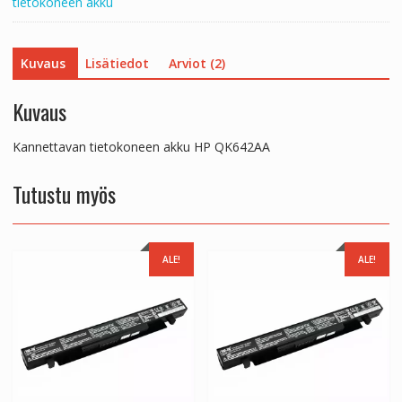
tietokoneen akku
Kuvaus
Lisätiedot
Arviot (2)
Kuvaus
Kannettavan tietokoneen akku HP QK642AA
Tutustu myös
ALE!
ALE!