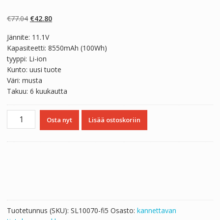
Arvio
2
4.50
5:stä
perustuen
Alkuperäinen
Nykyinen
€
77.04
€
42.80
asiakkaan
arvotukseen.
hinta
hinta
Jännite: 11.1V
oli:
on:
Kapasiteetti: 8550mAh (100Wh)
€77.04.
€42.80.
tyyppi: Li-ion
Kunto: uusi tuote
Väri: musta
Takuu: 6 kuukautta
Kannettavan
Osta nyt
Lisää ostoskoriin
tietokoneen
akku
HP
QK642AA
määrä
Tuotetunnus (SKU):
SL10070-fi5
Osasto:
kannettavan