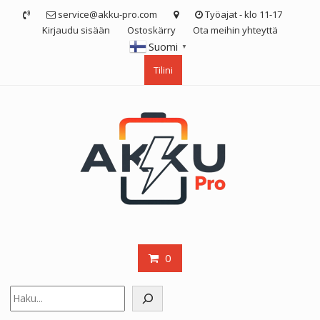
Skip
service@akku-pro.com
Työajat - klo 11-17
to
Kirjaudu sisään
Ostoskärry
Ota meihin yhteyttä
content
Suomi
▼
Tilini
0
Etsi