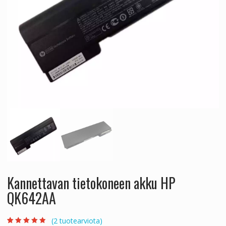
Kannettavan tietokoneen akku HP
QK642AA
(
2
tuotearviota)