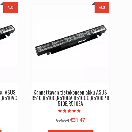
ALE!
ALE!
kku ASUS
Kannettavan tietokoneen akku ASUS
B,R510VC
R510,R510C,R510CA,R510CC,R510DP,R
510E,R510EA
Arvostelu
inen
kyinen
Alkuperäinen
Nykyinen
€
31.47
€
56.64
tuotteesta:
5.00
nta
hinta
hinta
/ 5