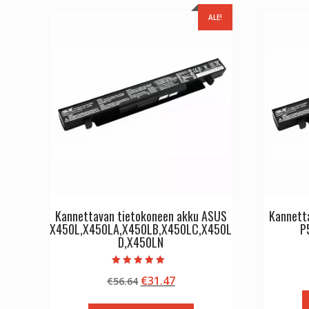
ALE!
Kannettavan tietokoneen akku ASUS
Kannett
X450L,X450LA,X450LB,X450LC,X450L
P
D,X450LN
Arvostelu
Alkuperäinen
Nykyinen
€
31.47
€
56.64
tuotteesta:
5.00
hinta
hinta
/ 5