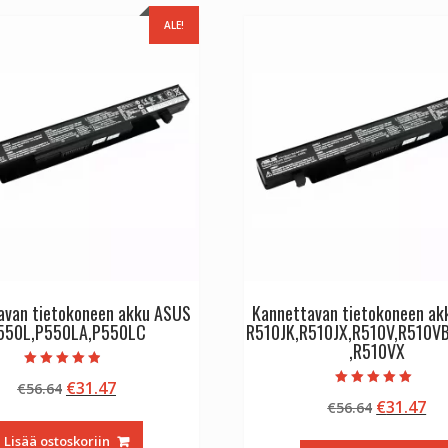
ALE!
avan tietokoneen akku ASUS
Kannettavan tietokoneen a
550L,P550LA,P550LC
R510JK,R510JX,R510V,R510V
,R510VX
Arvostelu
Alkuperäinen
Nykyinen
€
31.47
€
56.64
tuotteesta:
Arvostelu
4.50
Alkuperä
Ny
€
31.47
hinta
hinta
€
56.64
tuotteesta:
/ 5
5.00
hinta
hi
oli:
on:
/ 5
Lisää ostoskoriin