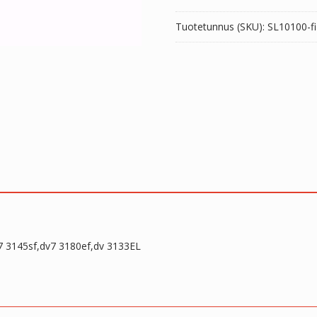
3180ef,dv
Tuotetunnus (SKU):
SL10100-f
3133EL
määrä
7 3145sf,dv7 3180ef,dv 3133EL