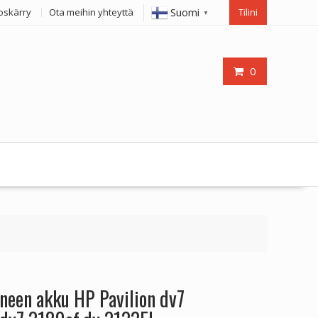
Suomi
oskärry
Ota meihin yhteyttä
Tilini
▼
0
neen akku HP Pavilion dv7