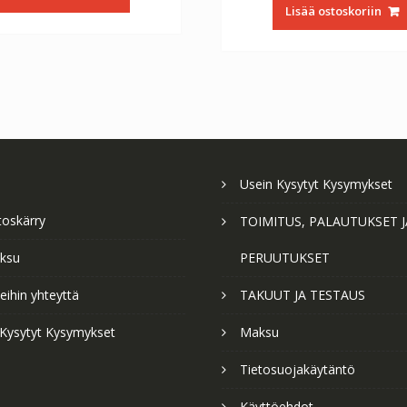
oli:
on
€56.64.
€31.47.
Lisää ostoskoriin
€56.64.
€3
Usein Kysytyt Kysymykset
toskärry
TOIMITUS, PALAUTUKSET J
ksu
PERUUTUKSET
ihin yhteyttä
TAKUUT JA TESTAUS
 Kysytyt Kysymykset
Maksu
Tietosuojakäytäntö
Käyttöehdot