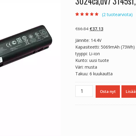
3024ca,dv7 3145sf,
(
2
tuotearviota)
Arvio
2
4.50
5:stä
perustuen
Alkuperäinen
Nykyinen
€
66.84
€
37.13
asiakkaan
arvotukseen.
hinta
hinta
Jännite: 14.4V
oli:
on:
Kapasiteetti: 5069mAh (73Wh)
€66.84.
€37.13.
tyyppi: Li-ion
Kunto: uusi tuote
Väri: musta
Takuu: 6 kuukautta
Kannettavan
Osta nyt
Lisää
tietokoneen
akku
HP
Pavilion
dv7
3024ca,dv7
3145sf,dv7