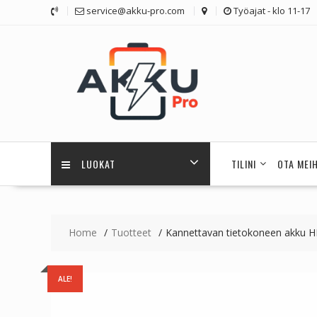
Skip
service@akku-pro.com
Työajat - klo 11-17
to
content
LUOKAT
TILINI
OTA MEI
Home
Tuotteet
Kannettavan tietokoneen akku H
ALE!