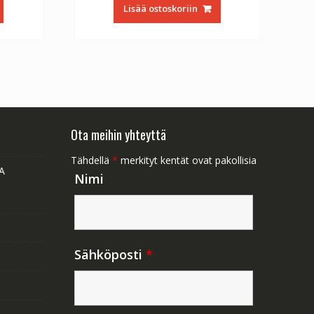
:
oli:
on:
Lisää ostoskoriin
1.47.
€56.64.
€31.47.
Ota meihin yhteyttä
Tähdellä
*
merkityt kentät ovat pakollisia
A
Nimi
Sähköposti
*