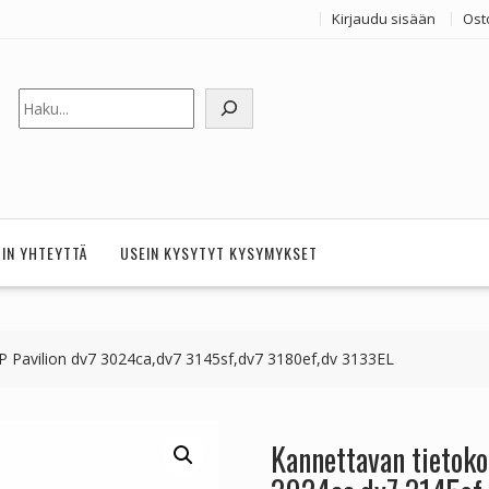
Kirjaudu sisään
Ost
Etsi
HIN YHTEYTTÄ
USEIN KYSYTYT KYSYMYKSET
P Pavilion dv7 3024ca,dv7 3145sf,dv7 3180ef,dv 3133EL
Kannettavan tietoko