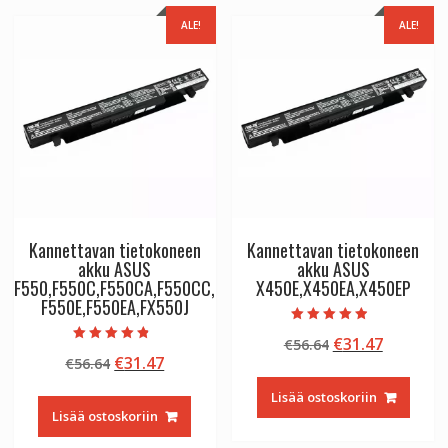
ALE!
ALE!
Kannettavan tietokoneen
Kannettavan tietokoneen
akku ASUS
akku ASUS
F550,F550C,F550CA,F550CC,
X450E,X450EA,X450EP
F550E,F550EA,FX550J
Arvostelu
Alkuperäinen
Nykyine
€
31.47
€
56.64
tuotteesta:
Arvostelu
4.50
Alkuperäinen
Nykyinen
€
31.47
€
56.64
hinta
hinta
tuotteesta:
/ 5
4.50
hinta
hinta
oli:
on:
/ 5
Lisää ostoskoriin
oli:
on:
€56.64.
€31.47.
Lisää ostoskoriin
€56.64.
€31.47.