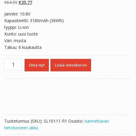
perustuen
Alkuperäinen
Nykyinen
€
64.39
€
35.77
asiakkaan
arvotukseen.
hinta
hinta
Jännite: 10.8V
oli:
on:
Kapasiteetti: 3180mAh (36Wh)
€64.39.
€35.77.
tyyppi: Li-ion
Kunto: uusi tuote
Väri: musta
Takuu: 6 kuukautta
Kannettavan
Osta nyt
Lisää ostoskoriin
tietokoneen
akku
HP
KP03
määrä
Tuotetunnus (SKU):
SL10111-fi1
Osasto:
kannettavan
tietokoneen akku