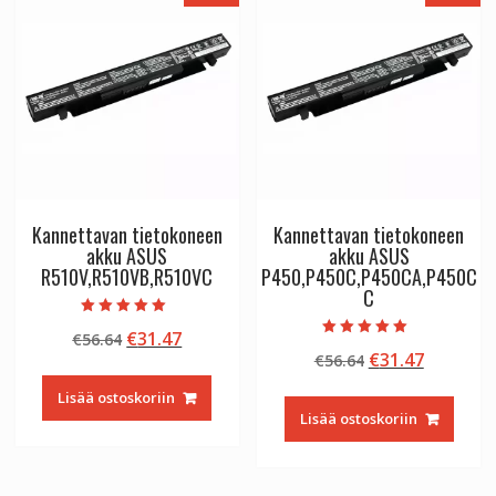
Kannettavan tietokoneen
Kannettavan tietokoneen
akku ASUS
akku ASUS
R510V,R510VB,R510VC
P450,P450C,P450CA,P450C
C
Arvostelu
Alkuperäinen
Nykyinen
€
31.47
€
56.64
tuotteesta:
Arvostelu
5.00
Alkuperäinen
Nykyine
€
31.47
hinta
hinta
€
56.64
tuotteesta:
/ 5
5.00
hinta
hinta
oli:
on:
/ 5
Lisää ostoskoriin
oli:
on:
€56.64.
€31.47.
Lisää ostoskoriin
€56.64.
€31.47.