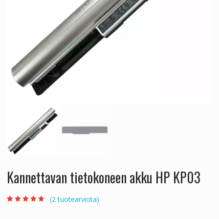
Kannettavan tietokoneen akku HP KP03
(
2
tuotearviota)
Arvio
2
5.00
5:stä