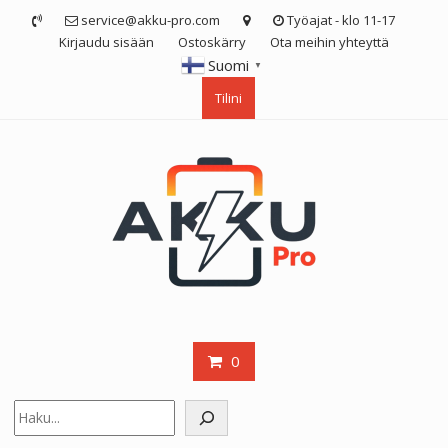
Skip
service@akku-pro.com
Työajat - klo 11-17
to
Kirjaudu sisään
Ostoskärry
Ota meihin yhteyttä
content
Suomi
▼
Tilini
0
Etsi