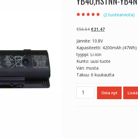
YB4O,HSTNN-YB4N
(
2
tuotearviota)
Arvio
2
5.00
5:stä
perustuen
Alkuperäinen
Nykyinen
€
56.64
€
31.47
asiakkaan
arvotukseen.
hinta
hinta
Jännite: 10.8V
oli:
on:
Kapasiteetti: 4200mAh (47Wh)
€56.64.
€31.47.
tyyppi: Li-ion
Kunto: uusi tuote
Väri: musta
Takuu: 6 kuukautta
Kannettavan
Osta nyt
Lisää
tietokoneen
akku
HP
HSTNN-
YB40,HSTNN-
YB4O,HSTNN-
YB4N