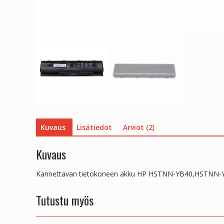
Kuvaus
Lisätiedot
Arviot (2)
Kuvaus
Kannettavan tietokoneen akku HP HSTNN-YB40,HSTN
Tutustu myös