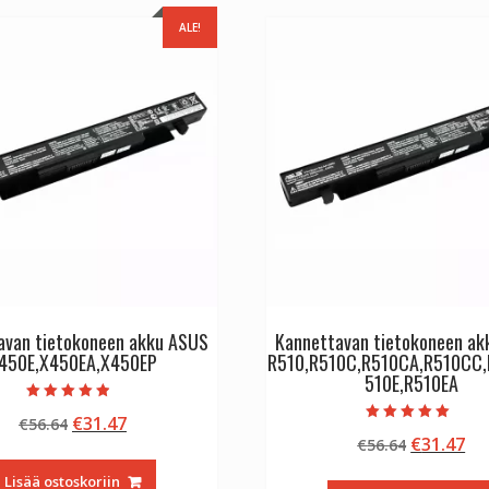
ALE!
avan tietokoneen akku ASUS
Kannettavan tietokoneen a
450E,X450EA,X450EP
R510,R510C,R510CA,R510CC,
510E,R510EA
Arvostelu
Alkuperäinen
Nykyinen
€
31.47
€
56.64
tuotteesta:
Arvostelu
4.50
Alkuperä
Ny
€
31.47
hinta
hinta
€
56.64
tuotteesta:
/ 5
5.00
hinta
hi
oli:
on:
/ 5
Lisää ostoskoriin