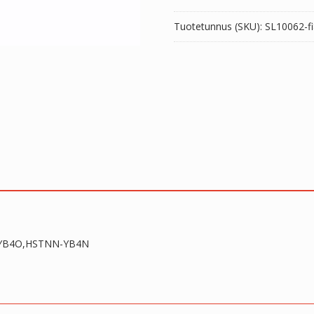
määrä
Tuotetunnus (SKU):
SL10062-fi
N-YB4O,HSTNN-YB4N