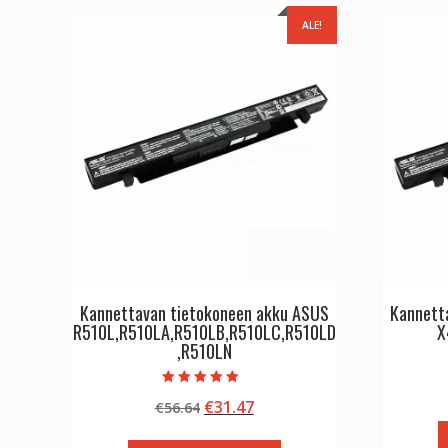
ALE!
Kannettavan tietokoneen akku ASUS
Kannett
R510L,R510LA,R510LB,R510LC,R510LD
X
,R510LN
Arvostelu
Alkuperäinen
Nykyinen
€
31.47
€
56.64
tuotteesta:
5.00
hinta
hinta
/ 5