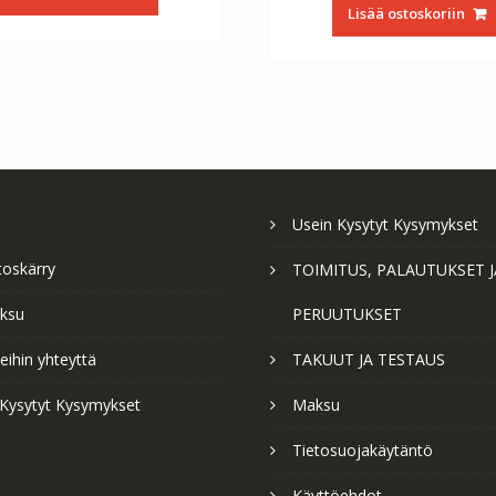
oli:
on
€56.64.
€31.47.
Lisää ostoskoriin
€56.64.
€3
Usein Kysytyt Kysymykset
toskärry
TOIMITUS, PALAUTUKSET J
ksu
PERUUTUKSET
ihin yhteyttä
TAKUUT JA TESTAUS
 Kysytyt Kysymykset
Maksu
Tietosuojakäytäntö
Käyttöehdot