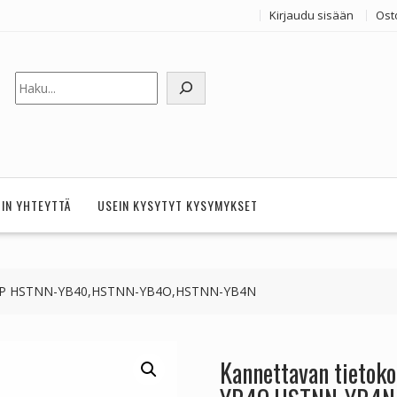
Kirjaudu sisään
Ost
Etsi
HIN YHTEYTTÄ
USEIN KYSYTYT KYSYMYKSET
u HP HSTNN-YB40,HSTNN-YB4O,HSTNN-YB4N
Kannettavan tieto