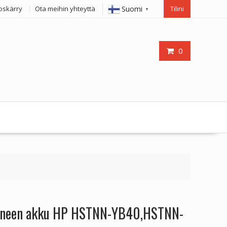
Suomi
oskärry
Ota meihin yhteyttä
Tilini
▼
0
koneen akku HP HSTNN-YB40,HSTNN-