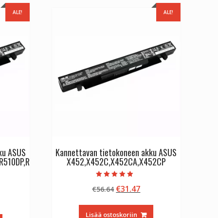
ALE!
ALE!
kku ASUS
Kannettavan tietokoneen akku ASUS
R510DP,R
X452,X452C,X452CA,X452CP
Arvostelu
Alkuperäinen
Nykyinen
€
31.47
€
56.64
tuotteesta:
5.00
inen
kyinen
hinta
hinta
/ 5
nta
oli:
on:
Lisää ostoskoriin