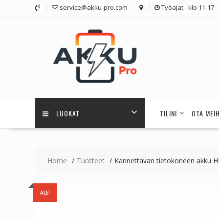
Skip
service@akku-pro.com
Työajat - klo 11-17
to
content
LUOKAT
TILINI
OTA MEI
Home
Tuotteet
Kannettavan tietokoneen akk
ALE!