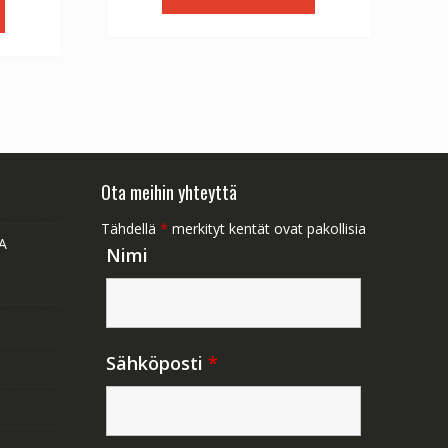
:
€56.64.
€31.47.
1.47.
Ota meihin yhteyttä
Tähdellä
*
merkityt kentät ovat pakollisia
A
Nimi
Sähköposti
*