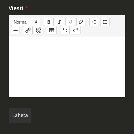
Viesti
*