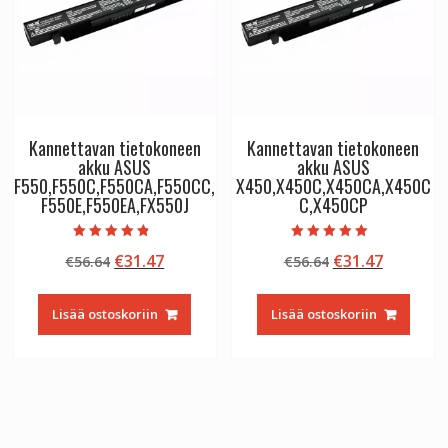
Kannettavan tietokoneen
Kannettavan tietokoneen
akku ASUS
akku ASUS
F550,F550C,F550CA,F550CC,
X450,X450C,X450CA,X450C
F550E,F550EA,FX550J
C,X450CP
Arvostelu
Arvostelu
Alkuperäinen
Nykyinen
Alkuperäinen
Nykyine
€
31.47
€
31.47
€
56.64
€
56.64
tuotteesta:
tuotteesta:
4.50
5.00
hinta
hinta
hinta
hinta
/ 5
/ 5
oli:
on:
oli:
on:
Lisää ostoskoriin
Lisää ostoskoriin
€56.64.
€31.47.
€56.64.
€31.47.