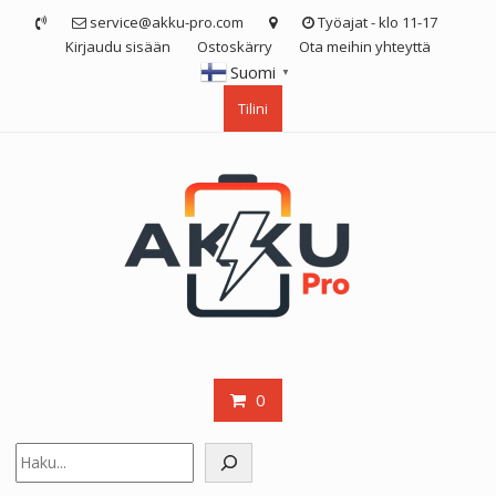
Skip
service@akku-pro.com
Työajat - klo 11-17
to
Kirjaudu sisään
Ostoskärry
Ota meihin yhteyttä
content
Suomi
▼
Tilini
0
Etsi