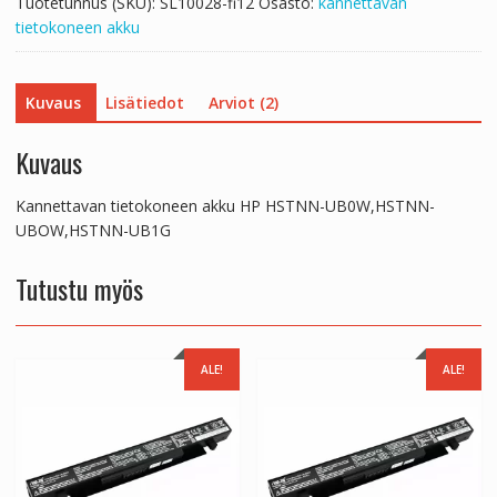
Tuotetunnus (SKU):
SL10028-fi12
Osasto:
kannettavan
tietokoneen akku
Kuvaus
Lisätiedot
Arviot (2)
Kuvaus
Kannettavan tietokoneen akku HP HSTNN-UB0W,HSTNN-
UBOW,HSTNN-UB1G
Tutustu myös
ALE!
ALE!