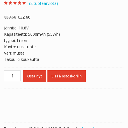
(
2
tuotearviota)
Arvio
2
4.50
5:stä
perustuen
Alkuperäinen
Nykyinen
€
58.68
€
32.60
asiakkaan
arvotukseen.
hinta
hinta
Jännite: 10.8V
oli:
on:
Kapasiteetti: 5000mAh (55Wh)
€58.68.
€32.60.
tyyppi: Li-ion
Kunto: uusi tuote
Väri: musta
Takuu: 6 kuukautta
Kannettavan
Osta nyt
Lisää ostoskoriin
tietokoneen
akku
HP
HSTNN-
UB0W,HSTNN-
UBOW,HSTNN-
UB1G
määrä