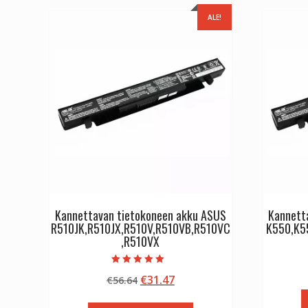
ALE!
Kannettavan tietokoneen akku ASUS
Kannett
R510JK,R510JX,R510V,R510VB,R510VC
K550,K5
,R510VX
Arvostelu
Alkuperäinen
Nykyinen
€
31.47
€
56.64
tuotteesta:
5.00
hinta
hinta
/ 5