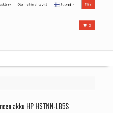
Suomi
oskärry
Ota meihin yhteyttä
Tilini
▼
0
koneen akku HP HSTNN-LB5S