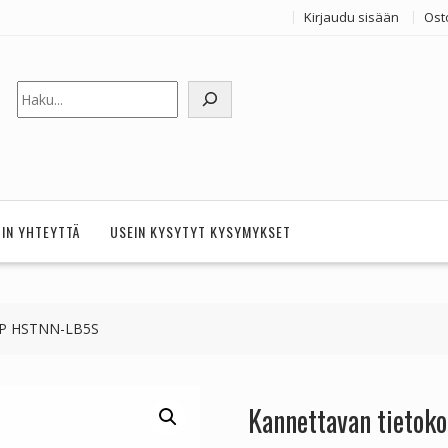
Kirjaudu sisään
Ost
Etsi
HIN YHTEYTTÄ
USEIN KYSYTYT KYSYMYKSET
 HP HSTNN-LB5S
Kannettavan tieto