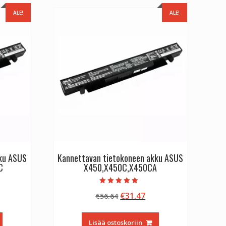
ALE!
ALE!
kku ASUS
Kannettavan tietokoneen akku ASUS
C
X450,X450C,X450CA
Arvostelu
inen
kyinen
Alkuperäinen
Nykyinen
€
31.47
€
56.64
tuotteesta:
5.00
nta
hinta
hinta
/ 5
:
oli:
on:
Lisää ostoskoriin