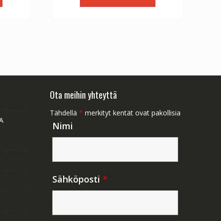
1.47.
€56.64.
€31.47.
Ota meihin yhteyttä
Tähdellä
*
merkityt kentät ovat pakollisia
A
Nimi
Sähköposti
*