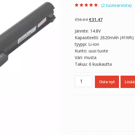
(
2
tuotearviota)
Arvio
2
5.00
5:stä
perustuen
Alkuperäinen
Nykyinen
€
56.64
€
31.47
asiakkaan
arvotukseen.
hinta
hinta
Jännite: 14.8V
oli:
on:
Kapasiteetti: 2620mAh (41Wh)
€56.64.
€31.47.
tyyppi: Li-ion
Kunto: uusi tuote
Väri: musta
Takuu: 6 kuukautta
Kannettavan
Osta nyt
Lisää
tietokoneen
akku
HP
HSTNN-
LB5S
määrä