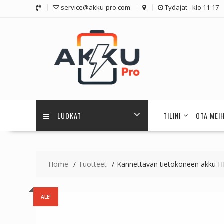
Skip
service@akku-pro.com
Työajat - klo 11-17
to
content
LUOKAT
TILINI
OTA MEI
Home
Tuotteet
Kannettavan tietokoneen akku
ALE!