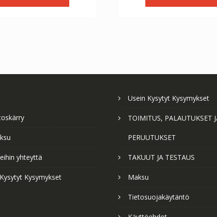
€56.64.
€31.47.
€56.64.
€3
Usein Kysytyt Kysymykset
toskärry
TOIMITUS, PALAUTUKSET J
ksu
PERUUTUKSET
ihin yhteyttä
TAKUUT JA TESTAUS
 Kysytyt Kysymykset
Maksu
Tietosuojakäytäntö
Käyttöehdot