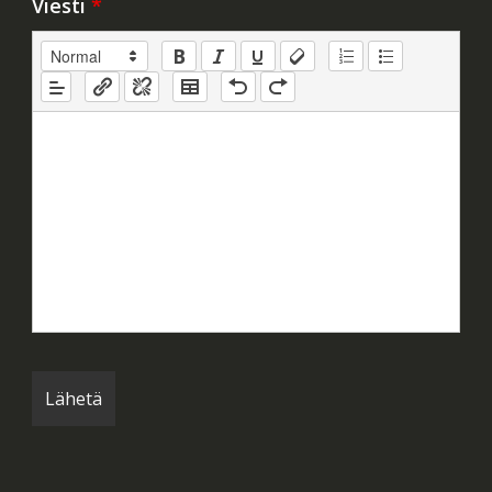
Viesti
*