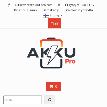
Skip
service@akku-pro.com
Työajat - klo 11-17
to
Kirjaudu sisään
Ostoskärry
Ota meihin yhteyttä
content
Suomi
▼
Tilini
0
Etsi