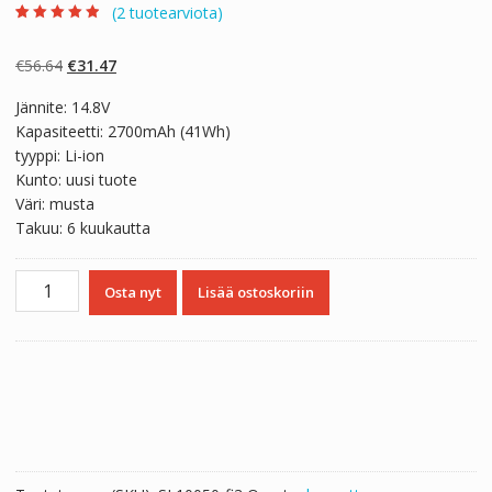
(
2
tuotearviota)
Arvio
2
4.50
5:stä
perustuen
Alkuperäinen
Nykyinen
€
56.64
€
31.47
asiakkaan
arvotukseen.
hinta
hinta
Jännite: 14.8V
oli:
on:
Kapasiteetti: 2700mAh (41Wh)
€56.64.
€31.47.
tyyppi: Li-ion
Kunto: uusi tuote
Väri: musta
Takuu: 6 kuukautta
Kannettavan
Osta nyt
Lisää ostoskoriin
tietokoneen
akku
HP
HSTNN-
DB6T,HSTNN-
LB6S
määrä