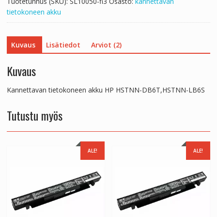
Tuotetunnus (SKU):
SL10050-fi3
Osasto:
kannettavan
tietokoneen akku
Kuvaus
Lisätiedot
Arviot (2)
Kuvaus
Kannettavan tietokoneen akku HP HSTNN-DB6T,HSTNN-LB6S
Tutustu myös
ALE!
ALE!