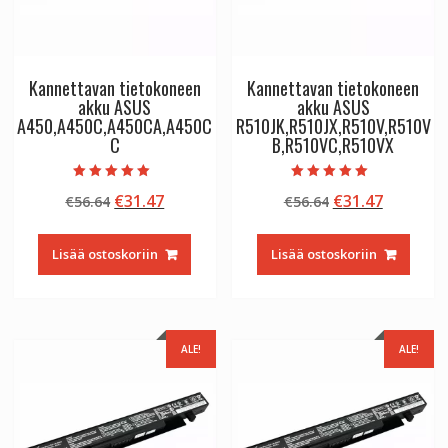
Kannettavan tietokoneen
Kannettavan tietokoneen
akku ASUS
akku ASUS
A450,A450C,A450CA,A450C
R510JK,R510JX,R510V,R510V
C
B,R510VC,R510VX
Arvostelu
Arvostelu
Alkuperäinen
Nykyinen
Alkuperäinen
Nykyine
€
31.47
€
31.47
€
56.64
€
56.64
tuotteesta:
tuotteesta:
5.00
5.00
hinta
hinta
hinta
hinta
/ 5
/ 5
oli:
on:
oli:
on:
Lisää ostoskoriin
Lisää ostoskoriin
€56.64.
€31.47.
€56.64.
€31.47.
ALE!
ALE!