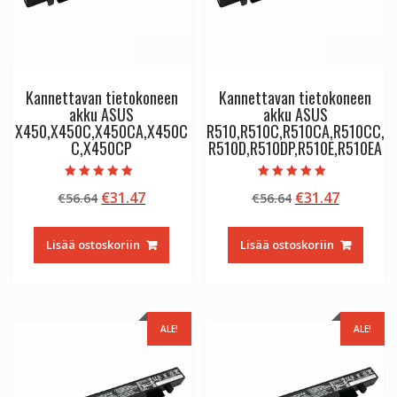
Kannettavan tietokoneen
Kannettavan tietokoneen
akku ASUS
akku ASUS
X450,X450C,X450CA,X450C
R510,R510C,R510CA,R510CC,
C,X450CP
R510D,R510DP,R510E,R510EA
Arvostelu
Arvostelu
Alkuperäinen
Nykyinen
Alkuperäinen
Nykyine
€
31.47
€
31.47
€
56.64
€
56.64
tuotteesta:
tuotteesta:
5.00
4.50
hinta
hinta
hinta
hinta
/ 5
/ 5
oli:
on:
oli:
on:
Lisää ostoskoriin
Lisää ostoskoriin
€56.64.
€31.47.
€56.64.
€31.47.
ALE!
ALE!