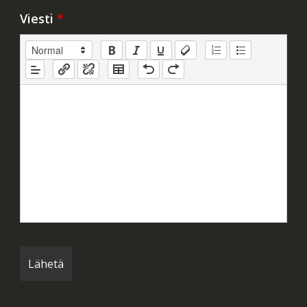
Viesti
*