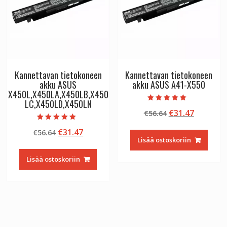
Kannettavan tietokoneen
Kannettavan tietokoneen
akku ASUS
akku ASUS A41-X550
X450L,X450LA,X450LB,X450
LC,X450LD,X450LN
Arvostelu
Alkuperäinen
Nykyine
€
31.47
€
56.64
tuotteesta:
5.00
hinta
hinta
/ 5
Arvostelu
Alkuperäinen
Nykyinen
€
31.47
€
56.64
tuotteesta:
oli:
on:
5.00
Lisää ostoskoriin
hinta
hinta
€56.64.
€31.47.
/ 5
oli:
on:
Lisää ostoskoriin
€56.64.
€31.47.