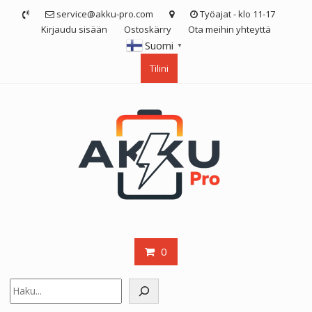
Skip
service@akku-pro.com
Työajat - klo 11-17
to
Kirjaudu sisään
Ostoskärry
Ota meihin yhteyttä
content
Suomi
▼
Tilini
0
Etsi