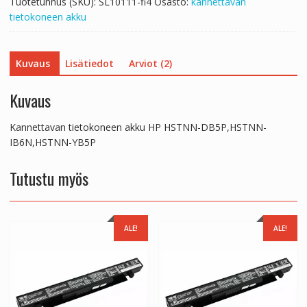
Tuotetunnus (SKU):
SL10111-fi4
Osasto:
kannettavan
tietokoneen akku
Kuvaus
Lisätiedot
Arviot (2)
Kuvaus
Kannettavan tietokoneen akku HP HSTNN-DB5P,HSTNN-
IB6N,HSTNN-YB5P
Tutustu myös
ALE!
ALE!