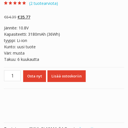
(
2
tuotearviota)
Arvio
2
5.00
5:stä
perustuen
Alkuperäinen
Nykyinen
€
64.39
€
35.77
asiakkaan
arvotukseen.
hinta
hinta
Jännite: 10.8V
oli:
on:
Kapasiteetti: 3180mAh (36Wh)
€64.39.
€35.77.
tyyppi: Li-ion
Kunto: uusi tuote
Väri: musta
Takuu: 6 kuukautta
Kannettavan
Osta nyt
Lisää ostoskoriin
tietokoneen
akku
HP
HSTNN-
DB5P,HSTNN-
IB6N,HSTNN-
YB5P
määrä