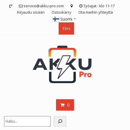
Skip
service@akku-pro.com
Työajat - klo 11-17
to
Kirjaudu sisään
Ostoskärry
Ota meihin yhteyttä
content
Suomi
▼
Tilini
0
Etsi