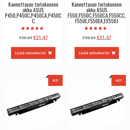
Kannettavan tietokoneen
Kannettavan tietokoneen
akku ASUS
akku ASUS
P450,P450C,P450CA,P450C
F550,F550C,F550CA,F550CC,
C
F550E,F550EA,FX550J
Arvostelu
Arvostelu
Alkuperäinen
Nykyinen
Alkuperäinen
Nykyine
€
31.47
€
31.47
€
56.64
€
56.64
tuotteesta:
tuotteesta:
5.00
4.50
hinta
hinta
hinta
hinta
/ 5
/ 5
oli:
on:
oli:
on:
Lisää ostoskoriin
Lisää ostoskoriin
€56.64.
€31.47.
€56.64.
€31.47.
ALE!
ALE!