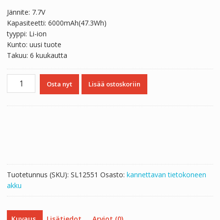
Jännite: 7.7V
Kapasiteetti: 6000mAh(47.3Wh)
tyyppi: Li-ion
Kunto: uusi tuote
Takuu: 6 kuukautta
Kannettavan
Osta nyt
Lisää ostoskoriin
tietokoneen
akku
HP
GG02XL
määrä
Tuotetunnus (SKU):
SL12551
Osasto:
kannettavan tietokoneen
akku
Kuvaus
Lisätiedot
Arviot (0)