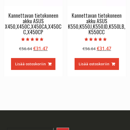
Kannettavan tietokoneen
Kannettavan tietokoneen
akku ASUS
akku ASUS
X450,X450C,X450CA,X450C
K550,K550J,K550JD,K550LB,
C,X450CP
K550CC
Arvostelu
Arvostelu
Alkuperäinen
Nykyinen
Alkuperäinen
Nykyine
€
31.47
€
31.47
€
56.64
€
56.64
tuotteesta:
tuotteesta:
5.00
5.00
hinta
hinta
hinta
hinta
/ 5
/ 5
oli:
on:
oli:
on:
Lisää ostoskoriin
Lisää ostoskoriin
€56.64.
€31.47.
€56.64.
€31.47.