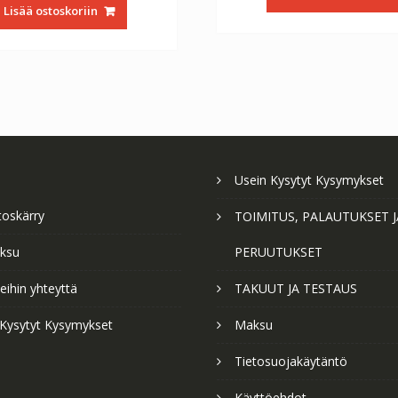
oli:
on:
€56.64.
€3
Lisää ostoskoriin
€56.64.
€31.47.
Usein Kysytyt Kysymykset
toskärry
TOIMITUS, PALAUTUKSET J
ksu
PERUUTUKSET
ihin yhteyttä
TAKUUT JA TESTAUS
 Kysytyt Kysymykset
Maksu
Tietosuojakäytäntö
Käyttöehdot