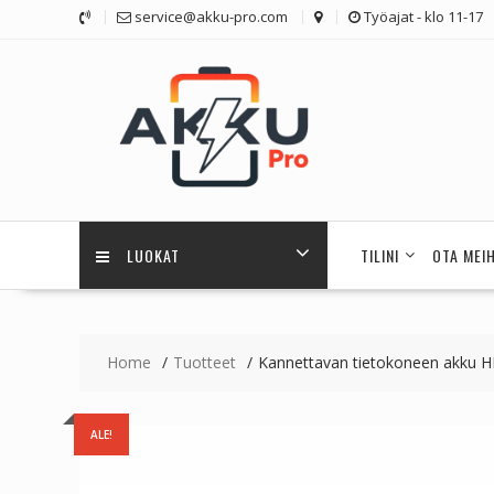
Skip
service@akku-pro.com
Työajat - klo 11-17
to
content
LUOKAT
TILINI
OTA MEI
Home
Tuotteet
Kannettavan tietokoneen akku HP
ALE!