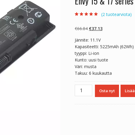
Envy 15 & 17 serie
(
2
tuotearviota)
Arvio
2
5.00
5:stä
perustuen
Alkuperäinen
Nykyinen
€
66.84
€
37.13
asiakkaan
arvotukseen.
hinta
hinta
Jännite: 11.1V
oli:
on:
Kapasiteetti: 5225mAh (62Wh)
€66.84.
€37.13.
tyyppi: Li-ion
Kunto: uusi tuote
Väri: musta
Takuu: 6 kuukautta
Kannettavan
Osta nyt
Lisää
tietokoneen
akku
HP
Envy 15 & 17 series (made in 
(model
PI06)
määrä