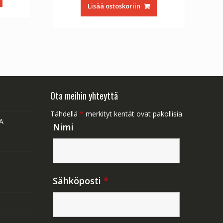
oli:
on:
1.47.
Lisää ostoskoriin
€56.64.
€31.47.
Ota meihin yhteyttä
Tähdellä
*
merkityt kentät ovat pakollisia
A
Nimi
Sähköposti
*