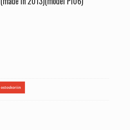
s (made in 2013)(model PI06)
 ostoskoriin
2013)