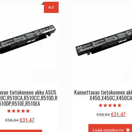
ALE!
avan tietokoneen akku ASUS
Kannettavan tietokoneen a
10C,R510CA,R510CC,R510D,R
X450,X450C,X450C
510DP,R510E,R510EA
Arvostelu
Alkuperä
Ny
€
31.47
€
56.64
tuotteesta:
Arvostelu
5.00
Alkuperäinen
Nykyinen
€
31.47
€
56.64
hinta
hi
tuotteesta:
/ 5
4.50
hinta
hinta
oli:
on
/ 5
Lisää ostoskoriin