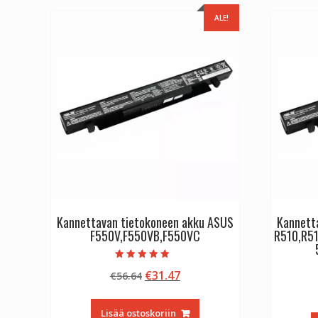
ALE!
Kannettavan tietokoneen akku ASUS
Kannett
F550V,F550VB,F550VC
R510,R5
Arvostelu
Alkuperäinen
Nykyinen
€
31.47
€
56.64
tuotteesta:
5.00
hinta
hinta
/ 5
oli:
on:
Lisää ostoskoriin