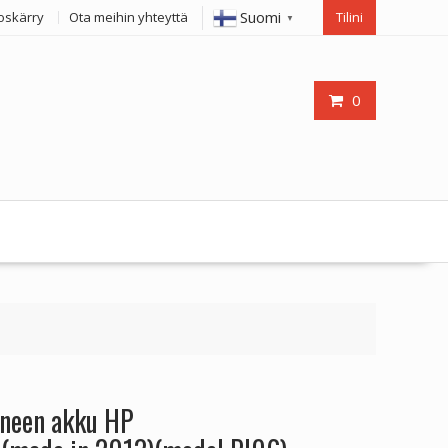
Suomi
oskärry
Ota meihin yhteyttä
Tilini
▼
0
oneen akku HP