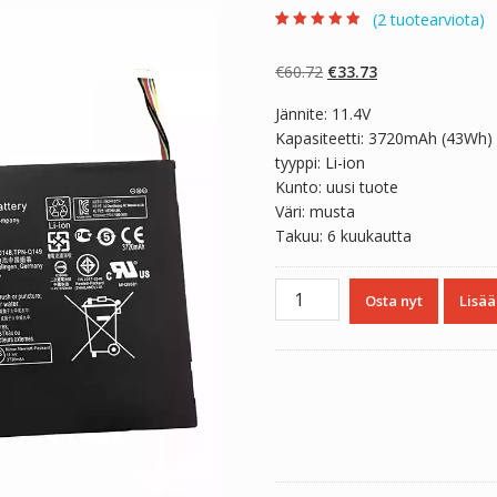
(
2
tuotearviota)
Arvio
2
4.50
5:stä
perustuen
Alkuperäinen
Nykyinen
€
60.72
€
33.73
asiakkaan
arvotukseen.
hinta
hinta
Jännite: 11.4V
oli:
on:
Kapasiteetti: 3720mAh (43Wh)
€60.72.
€33.73.
tyyppi: Li-ion
Kunto: uusi tuote
Väri: musta
Takuu: 6 kuukautta
Kannettavan
Osta nyt
Lisää
tietokoneen
akku
HP
767068-
005
määrä