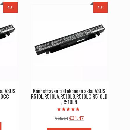
ALE!
ALE!
kku ASUS
Kannettavan tietokoneen akku ASUS
50CC
R510L,R510LA,R510LB,R510LC,R510LD
,R510LN
inen
kyinen
Arvostelu
Alkuperäinen
Nykyinen
€
31.47
nta
€
56.64
tuotteesta:
4.50
hinta
hinta
:
/ 5