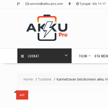
Skip
service@akku-pro.com
Työajat - klo 11-17
to
content
LUOKAT
TILINI
OTA MEI
Home
Tuotteet
Kannettavan tietokoneen akku 
ALE!