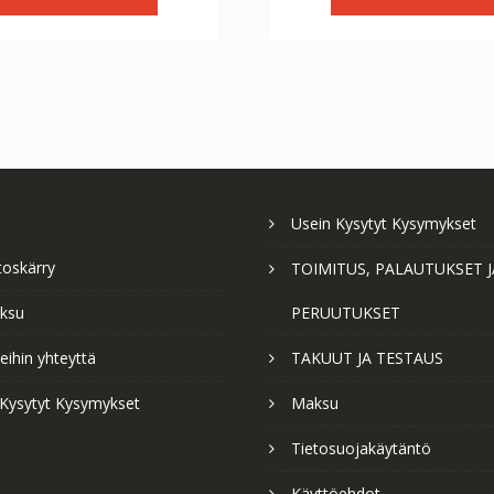
€56.64.
€31.47.
€56.64.
€3
Usein Kysytyt Kysymykset
toskärry
TOIMITUS, PALAUTUKSET J
ksu
PERUUTUKSET
ihin yhteyttä
TAKUUT JA TESTAUS
 Kysytyt Kysymykset
Maksu
Tietosuojakäytäntö
Käyttöehdot