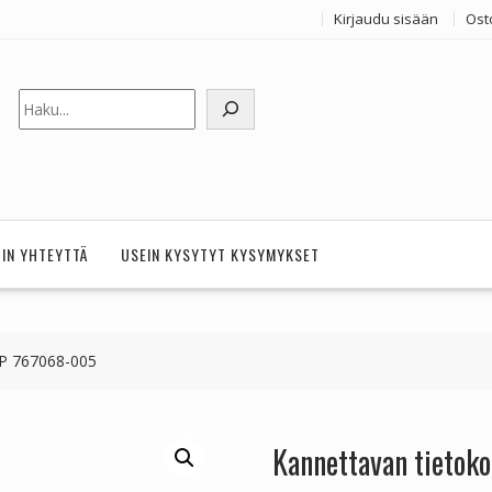
Kirjaudu sisään
Ost
Etsi
HIN YHTEYTTÄ
USEIN KYSYTYT KYSYMYKSET
HP 767068-005
Kannettavan tieto