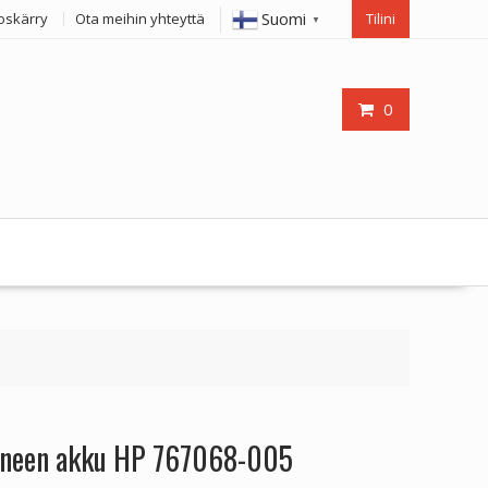
Suomi
oskärry
Ota meihin yhteyttä
Tilini
▼
0
koneen akku HP 767068-005