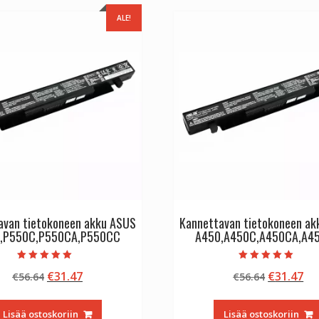
ALE!
avan tietokoneen akku ASUS
Kannettavan tietokoneen a
,P550C,P550CA,P550CC
A450,A450C,A450CA,A4
Arvostelu
Arvostelu
Alkuperäinen
Nykyinen
Alkuperä
Ny
€
31.47
€
31.47
€
56.64
€
56.64
tuotteesta:
tuotteesta:
5.00
5.00
hinta
hinta
hinta
hi
/ 5
/ 5
oli:
on:
oli:
on
Lisää ostoskoriin
Lisää ostoskoriin