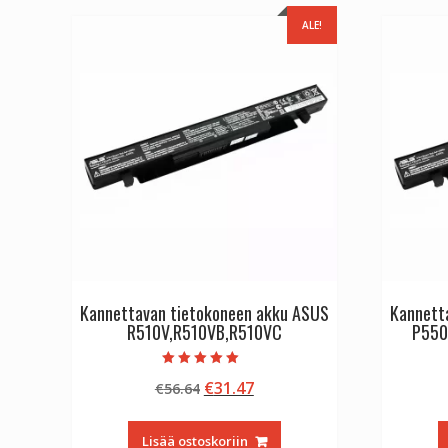
ALE!
Kannettavan tietokoneen akku ASUS
Kannett
R510V,R510VB,R510VC
P550
Arvostelu
Alkuperäinen
Nykyinen
€
31.47
€
56.64
tuotteesta:
5.00
hinta
hinta
/ 5
oli:
on:
Lisää ostoskoriin