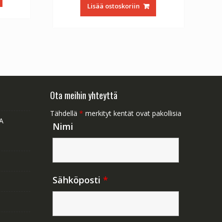
oli:
on:
1.47.
Lisää ostoskoriin
€56.64.
€31.47.
Ota meihin yhteyttä
Tähdellä
*
merkityt kentät ovat pakollisia
A
Nimi
Sähköposti
*