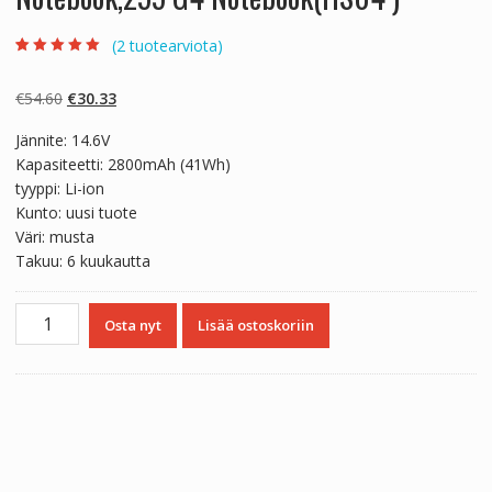
(
2
tuotearviota)
Arvio
2
5.00
5:stä
perustuen
Alkuperäinen
Nykyinen
€
54.60
€
30.33
asiakkaan
arvotukseen.
hinta
hinta
Jännite: 14.6V
oli:
on:
Kapasiteetti: 2800mAh (41Wh)
€54.60.
€30.33.
tyyppi: Li-ion
Kunto: uusi tuote
Väri: musta
Takuu: 6 kuukautta
Kannettavan
Osta nyt
Lisää ostoskoriin
tietokoneen
akku
HP
240
G4
Notebook
,245