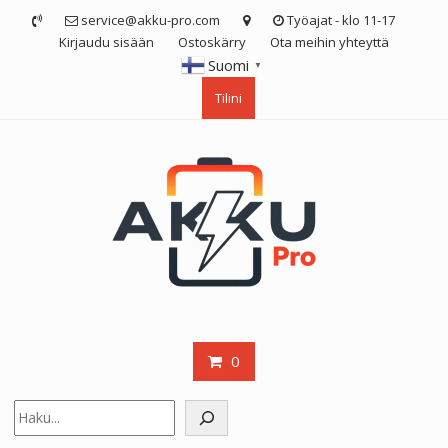
Skip
service@akku-pro.com
Työajat - klo 11-17
to
Kirjaudu sisään
Ostoskärry
Ota meihin yhteyttä
content
Suomi
▼
Tilini
0
Etsi