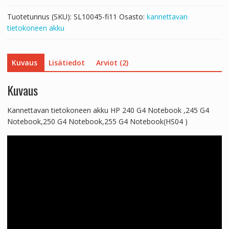
G4
Tuotetunnus (SKU):
SL10045-fi11
Osasto:
kannettavan
Notebook,250
tietokoneen akku
G4
Notebook,255
G4
Kuvaus
Lisätiedot
Arviot (2)
Notebook(HS04
)
määrä
Kuvaus
Kannettavan tietokoneen akku HP 240 G4 Notebook ,245 G4
Notebook,250 G4 Notebook,255 G4 Notebook(HS04 )