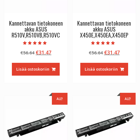
Kannettavan tietokoneen
Kannettavan tietokoneen
akku ASUS
akku ASUS
R510V,R510VB,R510VC
X450E,X450EA,X450EP
Arvostelu
Arvostelu
Alkuperäinen
Nykyinen
Alkuperäinen
Nykyine
€
31.47
€
31.47
€
56.64
€
56.64
tuotteesta:
tuotteesta:
5.00
4.50
hinta
hinta
hinta
hinta
/ 5
/ 5
oli:
on:
oli:
on:
Lisää ostoskoriin
Lisää ostoskoriin
€56.64.
€31.47.
€56.64.
€31.47.
ALE!
ALE!