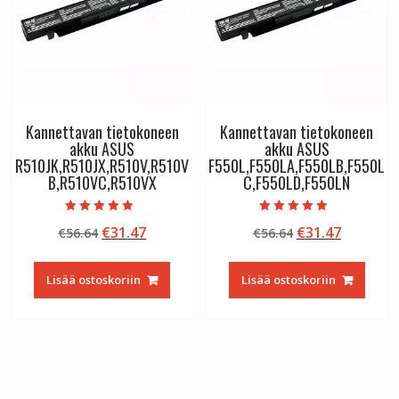
Kannettavan tietokoneen
Kannettavan tietokoneen
akku ASUS
akku ASUS
R510JK,R510JX,R510V,R510V
F550L,F550LA,F550LB,F550L
B,R510VC,R510VX
C,F550LD,F550LN
Arvostelu
Arvostelu
Alkuperäinen
Nykyinen
Alkuperäinen
Nykyine
€
31.47
€
31.47
€
56.64
€
56.64
tuotteesta:
tuotteesta:
5.00
5.00
hinta
hinta
hinta
hinta
/ 5
/ 5
oli:
on:
oli:
on:
Lisää ostoskoriin
Lisää ostoskoriin
€56.64.
€31.47.
€56.64.
€31.47.