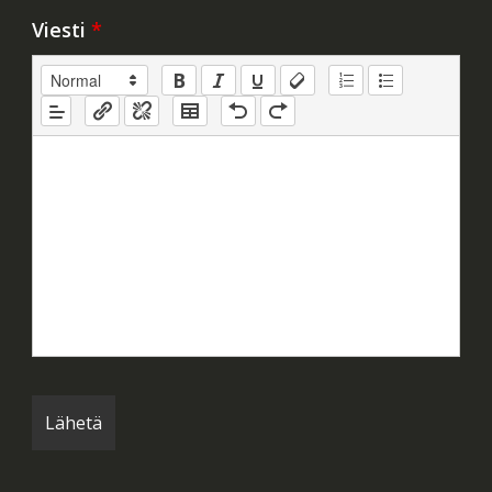
Viesti
*