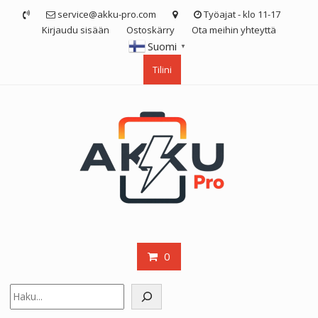
Skip
service@akku-pro.com
Työajat - klo 11-17
to
Kirjaudu sisään
Ostoskärry
Ota meihin yhteyttä
content
Suomi
▼
Tilini
0
Etsi