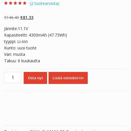
(
2
tuotearviota)
Arvio
2
4.50
5:stä
perustuen
Alkuperäinen
Nykyinen
€
146.40
€
81.33
asiakkaan
arvotukseen.
hinta
hinta
Jännite:11.1V
oli:
on:
Kapasiteetti: 4300mAh (47.73Wh)
€146.40.
€81.33.
tyyppi: Li-ion
Kunto: uusi tuote
Väri: musta
Takuu: 6 kuukautta
Kannettavan
Osta nyt
Lisää ostoskoriin
tietokoneen
akku
GIGABYTE
U24,U24F,U24F-
2,U24T
määrä