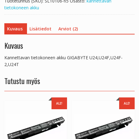
Tuotetunnus (SKU):
SL10106-fi5
Osasto:
kannettavan
tietokoneen akku
Kuvaus
Lisätiedot
Arviot (2)
Kuvaus
Kannettavan tietokoneen akku GIGABYTE U24,U24F,U24F-
2,U24T
Tutustu myös
ALE!
ALE!