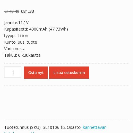
Arvio
2
4.50
5:stä
perustuen
Alkuperäinen
Nykyinen
€
146.40
€
81.33
asiakkaan
arvotukseen.
hinta
hinta
Jännite:11.1V
oli:
on:
Kapasiteetti: 4300mAh (47.73Wh)
€146.40.
€81.33.
tyyppi: Li-ion
Kunto: uusi tuote
Väri: musta
Takuu: 6 kuukautta
Kannettavan
Osta nyt
Lisää ostoskoriin
tietokoneen
akku
GIGABYTE
961TA002F
määrä
Tuotetunnus (SKU):
SL10106-fi2
Osasto:
kannettavan