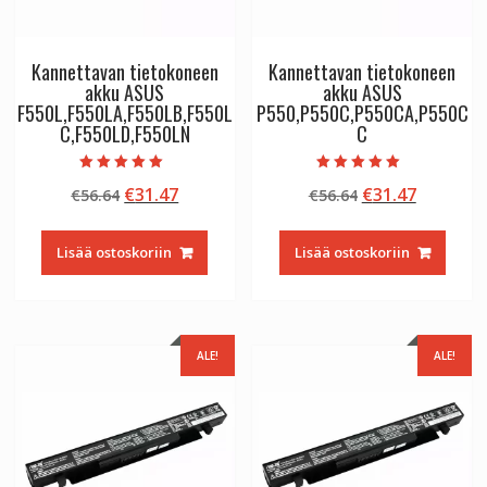
Kannettavan tietokoneen
Kannettavan tietokoneen
akku ASUS
akku ASUS
F550L,F550LA,F550LB,F550L
P550,P550C,P550CA,P550C
C,F550LD,F550LN
C
Arvostelu
Arvostelu
Alkuperäinen
Nykyinen
Alkuperäinen
Nykyine
€
31.47
€
31.47
€
56.64
€
56.64
tuotteesta:
tuotteesta:
5.00
5.00
hinta
hinta
hinta
hinta
/ 5
/ 5
oli:
on:
oli:
on:
Lisää ostoskoriin
Lisää ostoskoriin
€56.64.
€31.47.
€56.64.
€31.47.
ALE!
ALE!