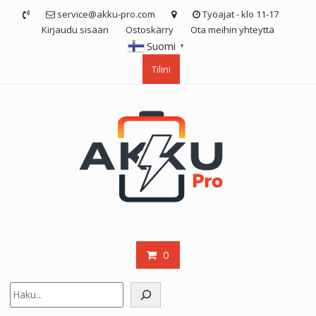
Skip
service@akku-pro.com
Työajat - klo 11-17
to
Kirjaudu sisään
Ostoskärry
Ota meihin yhteyttä
content
Suomi
▼
Tilini
0
Etsi