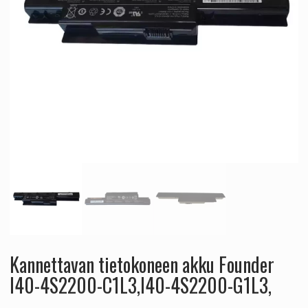
Kannettavan tietokoneen akku Founder
I40-4S2200-C1L3,I40-4S2200-G1L3,