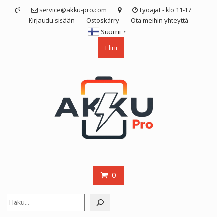
Skip
service@akku-pro.com
Työajat - klo 11-17
to
Kirjaudu sisään
Ostoskärry
Ota meihin yhteyttä
content
Suomi
▼
Tilini
0
Etsi