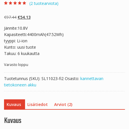
(
2
tuotearviota)
Arvio
2
5.00
5:stä
perustuen
Alkuperäinen
Nykyinen
€
97.44
€
54.13
asiakkaan
arvotukseen.
hinta
hinta
Jännite:10.8V
oli:
on:
Kapasiteetti:4400mAh(47.52Wh)
€97.44.
€54.13.
tyyppi: Li-ion
Kunto: uusi tuote
Takuu: 6 kuukautta
Varasto loppu
Tuotetunnus (SKU):
SL11023-fi2
Osasto:
kannettavan
tietokoneen akku
Kuvaus
Lisätiedot
Arviot (2)
Kuvaus