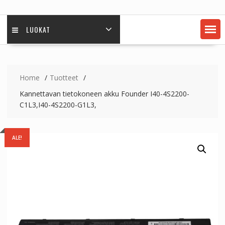
LUOKAT
Home
Tuotteet
Kannettavan tietokoneen akku Founder I40-4S2200-
C1L3,I40-4S2200-G1L3,
ALE!