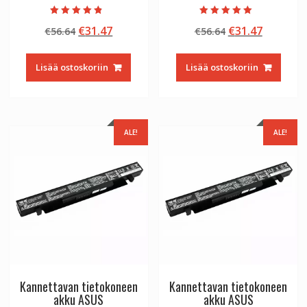
Arvostelu
Arvostelu
Alkuperäinen
Nykyinen
Alkuperäinen
Nykyine
€
31.47
€
31.47
€
56.64
€
56.64
tuotteesta:
tuotteesta:
4.50
5.00
hinta
hinta
hinta
hinta
/ 5
/ 5
oli:
on:
oli:
on:
Lisää ostoskoriin
Lisää ostoskoriin
€56.64.
€31.47.
€56.64.
€31.47.
ALE!
ALE!
Kannettavan tietokoneen
Kannettavan tietokoneen
akku ASUS
akku ASUS