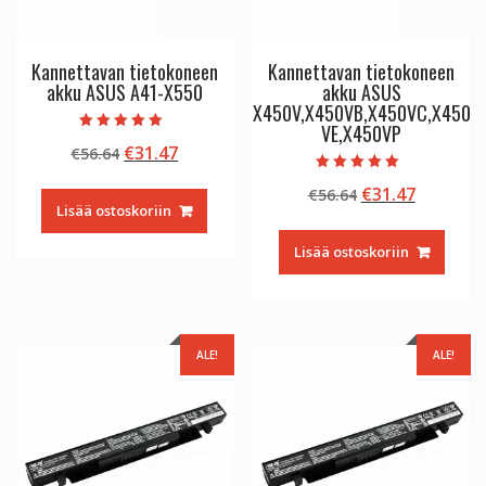
Kannettavan tietokoneen
Kannettavan tietokoneen
akku ASUS A41-X550
akku ASUS
X450V,X450VB,X450VC,X450
VE,X450VP
Arvostelu
Alkuperäinen
Nykyinen
€
31.47
€
56.64
tuotteesta:
5.00
hinta
hinta
/ 5
Arvostelu
Alkuperäinen
Nykyine
€
31.47
€
56.64
tuotteesta:
oli:
on:
5.00
Lisää ostoskoriin
hinta
hinta
€56.64.
€31.47.
/ 5
oli:
on:
Lisää ostoskoriin
€56.64.
€31.47.
ALE!
ALE!