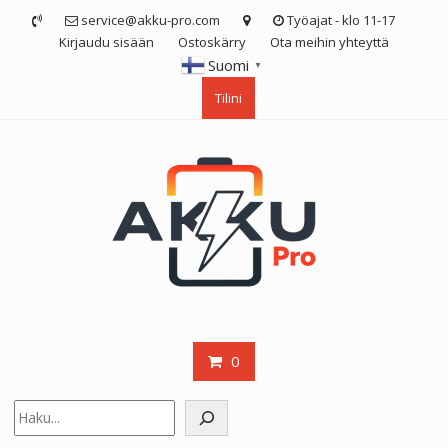
Skip
service@akku-pro.com
Työajat - klo 11-17
to
Kirjaudu sisään
Ostoskärry
Ota meihin yhteyttä
content
Suomi
▼
Tilini
0
Etsi