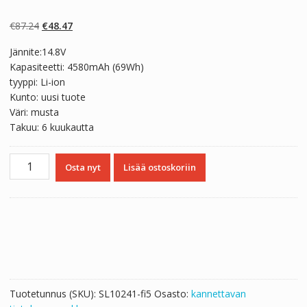
Arvio
2
5.00
5:stä
perustuen
Alkuperäinen
Nykyinen
€
87.24
€
48.47
asiakkaan
arvotukseen.
hinta
hinta
Jännite:14.8V
oli:
on:
Kapasiteetti: 4580mAh (69Wh)
€87.24.
€48.47.
tyyppi: Li-ion
Kunto: uusi tuote
Väri: musta
Takuu: 6 kuukautta
Kannettavan
Osta nyt
Lisää ostoskoriin
tietokoneen
akku
DELL
XPS
1810
määrä
Tuotetunnus (SKU):
SL10241-fi5
Osasto:
kannettavan