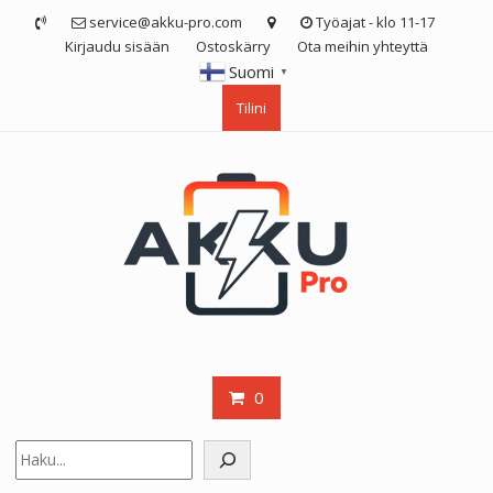
Skip
service@akku-pro.com
Työajat - klo 11-17
to
Kirjaudu sisään
Ostoskärry
Ota meihin yhteyttä
content
Suomi
▼
Tilini
0
Etsi