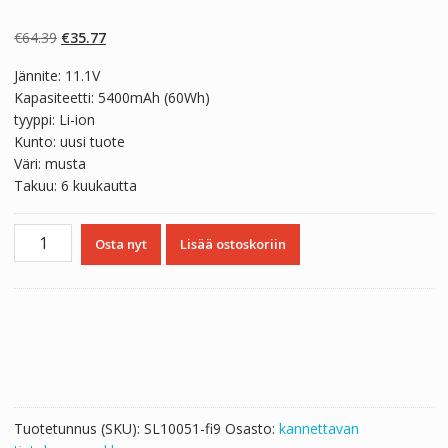
Arvio
2
5.00
5:stä
perustuen
Alkuperäinen
Nykyinen
€
64.39
€
35.77
asiakkaan
arvotukseen.
hinta
hinta
Jännite: 11.1V
oli:
on:
Kapasiteetti: 5400mAh (60Wh)
€64.39.
€35.77.
tyyppi: Li-ion
Kunto: uusi tuote
Väri: musta
Takuu: 6 kuukautta
Kannettavan
Osta nyt
Lisää ostoskoriin
tietokoneen
akku
DELL
Latitude
E6120
määrä
Tuotetunnus (SKU):
SL10051-fi9
Osasto:
kannettavan