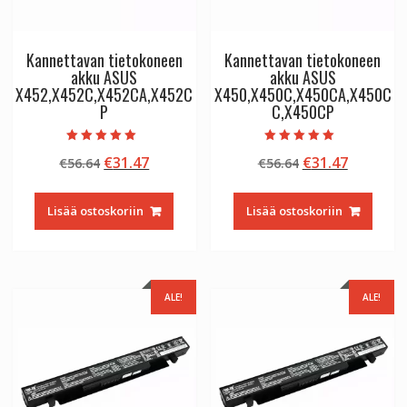
Kannettavan tietokoneen
Kannettavan tietokoneen
akku ASUS
akku ASUS
X452,X452C,X452CA,X452C
X450,X450C,X450CA,X450C
P
C,X450CP
Arvostelu
Arvostelu
Alkuperäinen
Nykyinen
Alkuperäinen
Nykyine
€
31.47
€
31.47
€
56.64
€
56.64
tuotteesta:
tuotteesta:
5.00
5.00
hinta
hinta
hinta
hinta
/ 5
/ 5
oli:
on:
oli:
on:
Lisää ostoskoriin
Lisää ostoskoriin
€56.64.
€31.47.
€56.64.
€31.47.
ALE!
ALE!