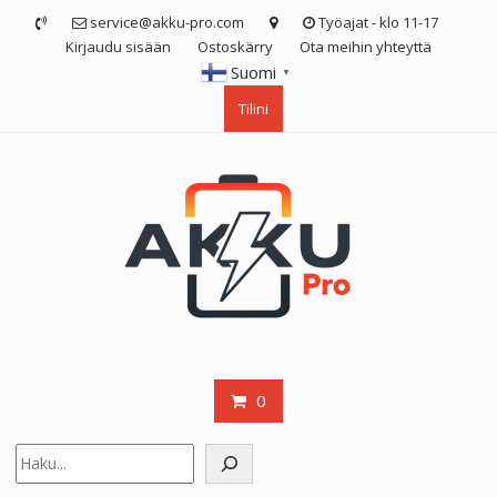
Skip
service@akku-pro.com
Työajat - klo 11-17
to
Kirjaudu sisään
Ostoskärry
Ota meihin yhteyttä
content
Suomi
▼
Tilini
0
Etsi