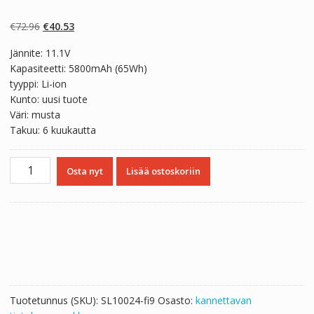
Arvio
2
4.50
5:stä
perustuen
Alkuperäinen
Nykyinen
€
72.96
€
40.53
asiakkaan
arvotukseen.
hinta
hinta
Jännite: 11.1V
oli:
on:
Kapasiteetti: 5800mAh (65Wh)
€72.96.
€40.53.
tyyppi: Li-ion
Kunto: uusi tuote
Väri: musta
Takuu: 6 kuukautta
Kannettavan
Osta nyt
Lisää ostoskoriin
tietokoneen
akku
DELL
Inspiron
15R-
5521
määrä
Tuotetunnus (SKU):
SL10024-fi9
Osasto:
kannettavan