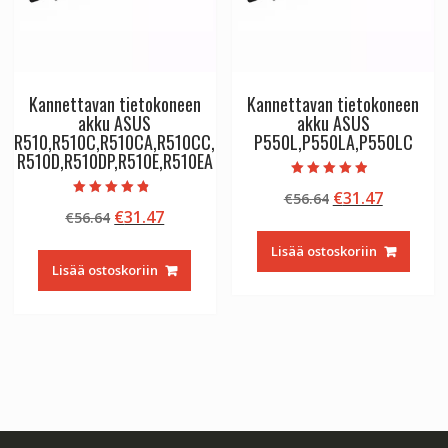
Kannettavan tietokoneen
Kannettavan tietokoneen
akku ASUS
akku ASUS
R510,R510C,R510CA,R510CC,
P550L,P550LA,P550LC
R510D,R510DP,R510E,R510EA
Arvostelu
Alkuperäinen
Nykyine
€
31.47
€
56.64
tuotteesta:
Arvostelu
4.50
Alkuperäinen
Nykyinen
€
31.47
€
56.64
hinta
hinta
tuotteesta:
/ 5
4.50
hinta
hinta
oli:
on:
/ 5
Lisää ostoskoriin
oli:
on:
€56.64.
€31.47.
Lisää ostoskoriin
€56.64.
€31.47.